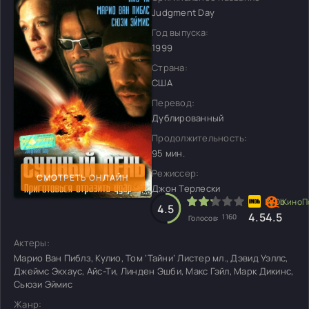
Judgment Day
Год выпуска:
1999
Страна:
США
Перевод:
Дублированный
Продолжительность:
95 мин.
Режиссер:
СМОТРЕТЬ ОНЛАЙН
Джон Терлески
4.5
4.5
4.5
1160
Голосов:
Актеры:
Марио Ван Пиблз, Кулио, Том ’Тайни’ Листер мл., Дэвид Уэллс,
Джеймс Экхаус, Айс-Ти, Линден Эшби, Макс Гэйл, Марк Дикинс,
Сьюзи Эймис
Жанр: