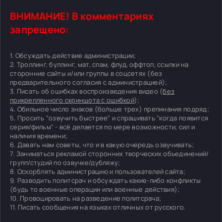
ВНИМАНИЕ! В комментариях
запрещено:
1. Обсуждать действие администрации;
2. Троллинг, буллинг, мат, спам, флуд, оффтоп, ссылки на
сторонние сайты и/или группы в соцсетях (без
предварительного согласия с администрацией);
3. Писать об ошибках воспроизведения видео (
без
прикрепленного скриншота с ошибкой
);
4. Обильное число знаков (больше трех) препинания подряд;
5. Просить "озвучить быстрее" и спрашивать "когда появится
серия/фильм" - всё делается по мере возможности, сил и
наличия времени;
6. Давать нам советы, что и в какую очередь озвучивать;
7. Заниматься рекламой сторонних творческих объединений/
групп/студий по озвучке/дубляжу;
8. Оскорблять администрацию и пользователей сайта;
9. Разводить политсрач и обсуждать какие-либо конфликты
(будь то военные операции или военные действия);
10. Провоцировать на разведение политсрача;
11. Писать сообщения на языках отличных от русского.