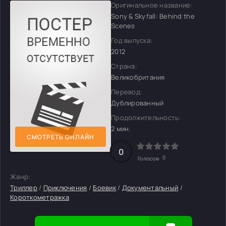
Оригинальное название:
Sony & Skyfall: Behind the
Scenes
Год выпуска:
2012
Страна:
Великобритания
Перевод:
Дублированный
Продолжительность:
2 мин.
СМОТРЕТЬ ОНЛАЙН
0
0
Голосов:
Жанр:
Триллер
/
Приключения
/
Боевик
/
Документальный
/
Короткометражка