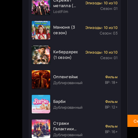
Эпизоды: 10 из 10
металла (1
Сезон: 01
сезон)
LostFilm
Манюня (3
Эпизоды: 10 из 10
сезон)
Сезон: 03
Кибердеревня
Эпизоды: 10 из 10
(1 сезон)
Сезон: 01
Оппенгеймер
Фильм
ВР: 18+
Дублированный
Барби
Фильм
ВР: 12+
Дублированный
С
Стражи
Фильм
Галактики.
ВР: 16+
Часть 3
Дублированный