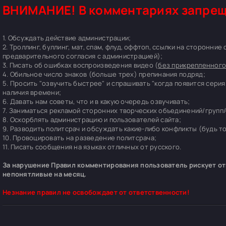
ВНИМАНИЕ! В комментариях запрещ
1. Обсуждать действие администрации;
2. Троллинг, буллинг, мат, спам, флуд, оффтоп, ссылки на сторонние
предварительного согласия с администрацией);
3. Писать об ошибках воспроизведения видео (
без прикрепленного
4. Обильное число знаков (больше трех) препинания подряд;
5. Просить "озвучить быстрее" и спрашивать "когда появится серия
наличия времени;
6. Давать нам советы, что и в какую очередь озвучивать;
7. Заниматься рекламой сторонних творческих объединений/групп/
8. Оскорблять администрацию и пользователей сайта;
9. Разводить политсрач и обсуждать какие-либо конфликты (будь т
10. Провоцировать на разведение политсрача;
11. Писать сообщения на языках отличных от русского.
За нарушение Правил комментирования пользователь рискует отп
непонятливые на месяц.
Незнание правил не освобождает от ответственности!