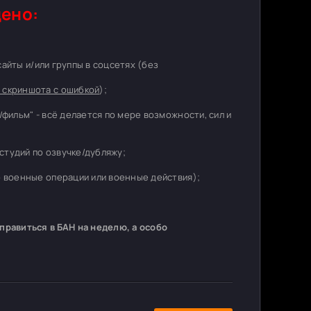
ено:
 сайты и/или группы в соцсетях (без
 скриншота с ошибкой
);
/фильм" - всё делается по мере возможности, сил и
студий по озвучке/дубляжу;
о военные операции или военные действия);
равиться в БАН на неделю, а особо