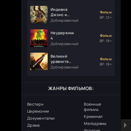
Индиана
Фильм
Джонс и
ВР: 12+
колесо
Дублированный
судьбы
Неудержимые
Фильм
4
ВР: 18+
Дублированный
Великий
Фильм
уравнитель
ВР: 18+
3
Дублированный
ЖАНРЫ ФИЛЬМОВ:
Вестерн
Военные
фильмы
Церемонии
Криминал
Документалки
Мелодрамы
Драма
История