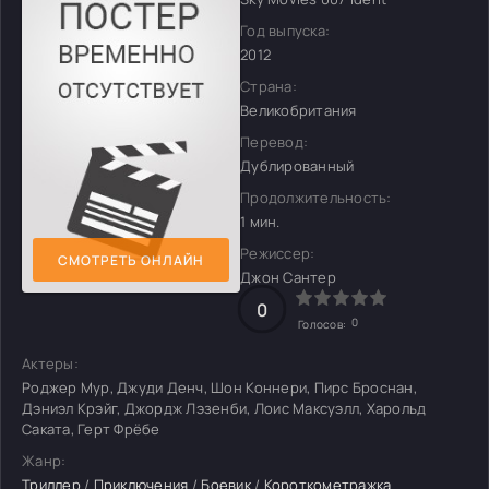
Год выпуска:
2012
Страна:
Великобритания
Перевод:
Дублированный
Продолжительность:
1 мин.
Режиссер:
СМОТРЕТЬ ОНЛАЙН
Джон Сантер
0
0
Голосов:
Актеры:
Роджер Мур, Джуди Денч, Шон Коннери, Пирс Броснан,
Дэниэл Крэйг, Джордж Лэзенби, Лоис Максуэлл, Харольд
Саката, Герт Фрёбе
Жанр:
Триллер
/
Приключения
/
Боевик
/
Короткометражка