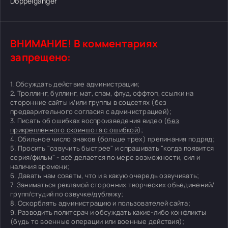
Doppelganger
ВНИМАНИЕ! В комментариях
запрещено:
1. Обсуждать действие администрации;
2. Троллинг, буллинг, мат, спам, флуд, оффтоп, ссылки на
сторонние сайты и/или группы в соцсетях (без
предварительного согласия с администрацией);
3. Писать об ошибках воспроизведения видео (
без
прикрепленного скриншота с ошибкой
);
4. Обильное число знаков (больше трех) препинания подряд;
5. Просить "озвучить быстрее" и спрашивать "когда появится
серия/фильм" - всё делается по мере возможности, сил и
наличия времени;
6. Давать нам советы, что и в какую очередь озвучивать;
7. Заниматься рекламой сторонних творческих объединений/
групп/студий по озвучке/дубляжу;
8. Оскорблять администрацию и пользователей сайта;
9. Разводить политсрач и обсуждать какие-либо конфликты
(будь то военные операции или военные действия);