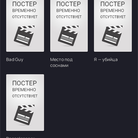
Bad Guy
Место под
Я — убийца
соснами