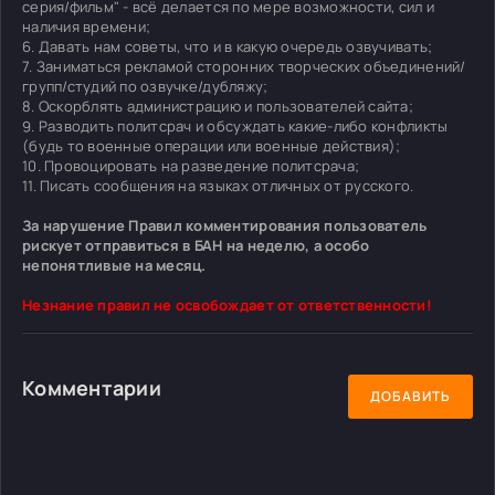
серия/фильм" - всё делается по мере возможности, сил и
наличия времени;
6. Давать нам советы, что и в какую очередь озвучивать;
7. Заниматься рекламой сторонних творческих объединений/
групп/студий по озвучке/дубляжу;
8. Оскорблять администрацию и пользователей сайта;
9. Разводить политсрач и обсуждать какие-либо конфликты
(будь то военные операции или военные действия);
10. Провоцировать на разведение политсрача;
11. Писать сообщения на языках отличных от русского.
За нарушение Правил комментирования пользователь
рискует отправиться в БАН на неделю, а особо
непонятливые на месяц.
Незнание правил не освобождает от ответственности!
Комментарии
ДОБАВИТЬ