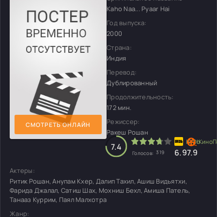
Kaho Naa... Pyaar Hai
Год выпуска:
2000
Страна:
Индия
Перевод:
Дублированный
Продолжительность:
172 мин.
Режиссер:
СМОТРЕТЬ ОНЛАЙН
Ракеш Рошан
7.4
6.9
7.9
319
Голосов:
Актеры:
Ритик Рошан, Анупам Кхер, Далип Тахил, Ашиш Видьятхи,
Фарида Джалал, Сатиш Шах, Мохниш Бехл, Амиша Патель,
Танааз Куррим, Паял Малхотра
Жанр: