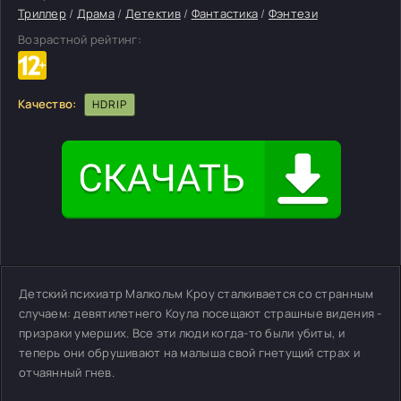
Триллер
/
Драма
/
Детектив
/
Фантастика
/
Фэнтези
Возрастной рейтинг:
Качество:
HDRIP
Детский психиатр Малкольм Кроу сталкивается со странным
случаем: девятилетнего Коула посещают страшные видения -
призраки умерших. Все эти люди когда-то были убиты, и
теперь они обрушивают на малыша свой гнетущий страх и
отчаянный гнев.