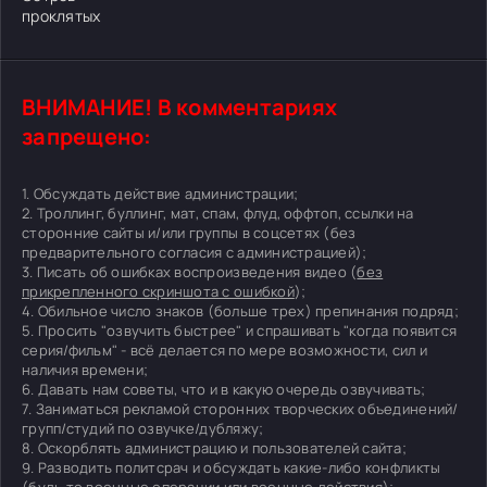
проклятых
ВНИМАНИЕ! В комментариях
запрещено:
1. Обсуждать действие администрации;
2. Троллинг, буллинг, мат, спам, флуд, оффтоп, ссылки на
сторонние сайты и/или группы в соцсетях (без
предварительного согласия с администрацией);
3. Писать об ошибках воспроизведения видео (
без
прикрепленного скриншота с ошибкой
);
4. Обильное число знаков (больше трех) препинания подряд;
5. Просить "озвучить быстрее" и спрашивать "когда появится
серия/фильм" - всё делается по мере возможности, сил и
наличия времени;
6. Давать нам советы, что и в какую очередь озвучивать;
7. Заниматься рекламой сторонних творческих объединений/
групп/студий по озвучке/дубляжу;
8. Оскорблять администрацию и пользователей сайта;
9. Разводить политсрач и обсуждать какие-либо конфликты
(будь то военные операции или военные действия);