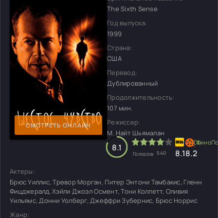
The Sixth Sense
Год выпуска:
1999
Страна:
США
Перевод:
Дублированный
Продолжительность:
107 мин.
Режиссер:
СМОТРЕТЬ ОНЛАЙН
М. Найт Шьямалан
8.1
8.1
8.2
540
Голосов:
Актеры:
Брюс Уиллис, Тревор Морган, Питер Энтони Тамбакис, Гленн
Фицджералд, Хэйли Джоэл Осмент, Тони Коллетт, Оливия
Уильямс, Донни Уолберг, Джеффри Зубернис, Брюс Норрис
Жанр: