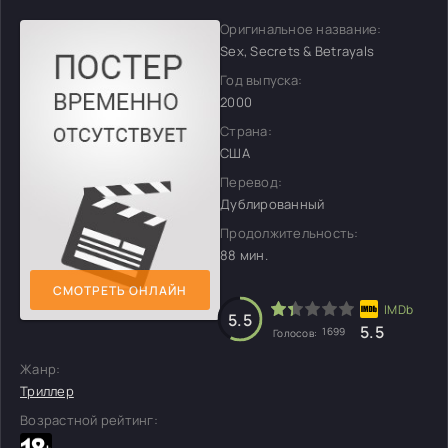
Оригинальное название:
Sex, Secrets & Betrayals
Год выпуска:
2000
Страна:
США
Перевод:
Дублированный
Продолжительность:
88 мин.
СМОТРЕТЬ ОНЛАЙН
5.5
5.5
1699
Голосов:
Жанр:
Триллер
Возрастной рейтинг: