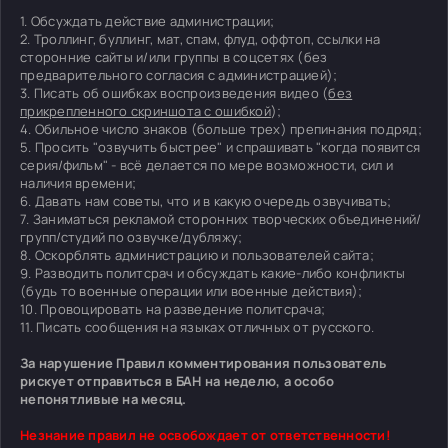
1. Обсуждать действие администрации;
2. Троллинг, буллинг, мат, спам, флуд, оффтоп, ссылки на
сторонние сайты и/или группы в соцсетях (без
предварительного согласия с администрацией);
3. Писать об ошибках воспроизведения видео (
без
прикрепленного скриншота с ошибкой
);
4. Обильное число знаков (больше трех) препинания подряд;
5. Просить "озвучить быстрее" и спрашивать "когда появится
серия/фильм" - всё делается по мере возможности, сил и
наличия времени;
6. Давать нам советы, что и в какую очередь озвучивать;
7. Заниматься рекламой сторонних творческих объединений/
групп/студий по озвучке/дубляжу;
8. Оскорблять администрацию и пользователей сайта;
9. Разводить политсрач и обсуждать какие-либо конфликты
(будь то военные операции или военные действия);
10. Провоцировать на разведение политсрача;
11. Писать сообщения на языках отличных от русского.
За нарушение Правил комментирования пользователь
рискует отправиться в БАН на неделю, а особо
непонятливые на месяц.
Незнание правил не освобождает от ответственности!