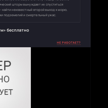
ический шторм вынуждает их спуститься
- найти неизвестный второй выход к морю,
ки подземелий и смертельный ужас.
ум» бесплатно
НЕ РАБОТАЕТ?