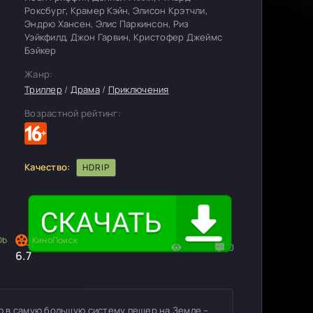
Роксбург, Крамер Кэйн, Элисон Крэтчли,
Эндрю Хансен, Элис Паркинсон, Риз
Уэйкфилд, Джон Гарвин, Кристофер Джеймс
Бэйкер
Жанр:
Триллер
/
Драма
/
Приключения
Возрастной рейтинг:
Качество:
HDRIP
1131
0
6.7
ю в самую большую систему пещер на Земле –