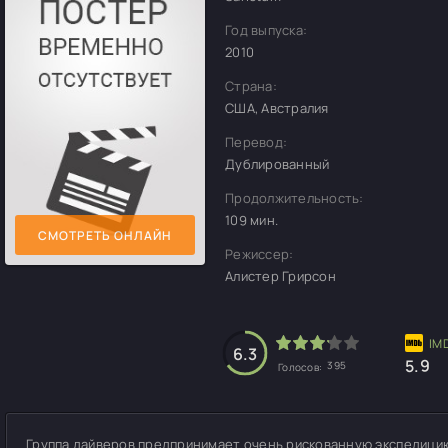
Год выпуска:
2010
Страна:
США, Австралия
Перевод:
Дублированный
Продолжительность:
109 мин.
СМОТРЕТЬ ОНЛАЙН
Режиссер:
Алистер Грирсон
6.3
5.9
395
Голосов:
Группа дайверов предпринимает очень рискованную экспедици