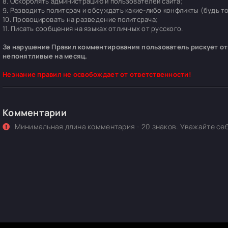
8. Оскорблять администрацию и пользователей сайта;
9. Разводить политсрач и обсуждать какие-либо конфликты (будь т
10. Провоцировать на разведение политсрача;
11. Писать сообщения на языках отличных от русского.
За нарушение Правил комментирования пользователь рискует отп
непонятливые на месяц.
Незнание правил не освобождает от ответственности!
Комментарии
Минимальная длина комментария - 20 знаков. Уважайте себ