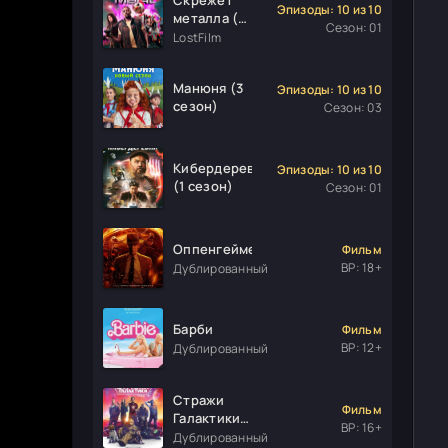
Эпизоды: 10 из 10
металла (1
Сезон: 01
сезон)
LostFilm
Манюня (3
Эпизоды: 10 из 10
сезон)
Сезон: 03
Кибердеревня
Эпизоды: 10 из 10
(1 сезон)
Сезон: 01
Оппенгеймер
Фильм
ВР: 18+
Дублированный
Барби
Фильм
ВР: 12+
Дублированный
Стражи
Фильм
Галактики.
ВР: 16+
Часть 3
Дублированный