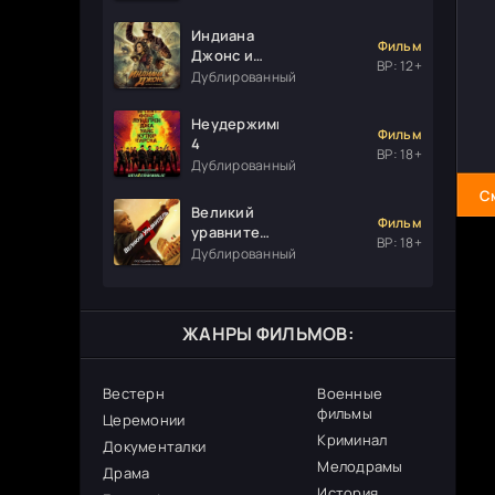
Индиана
Фильм
Джонс и
ВР: 12+
колесо
Дублированный
судьбы
Неудержимые
Фильм
4
ВР: 18+
Дублированный
С
Великий
Фильм
уравнитель
ВР: 18+
3
Дублированный
ЖАНРЫ ФИЛЬМОВ:
Вестерн
Военные
фильмы
Церемонии
Криминал
Документалки
Мелодрамы
Драма
История