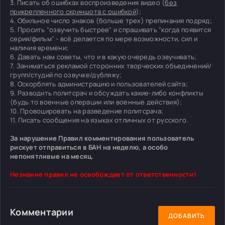
3. Писать об ошибках воспроизведения видео (
без
прикрепленного скриншота с ошибкой
);
4. Обильное число знаков (больше трех) препинания подряд;
5. Просить "озвучить быстрее" и спрашивать "когда появится
серия/фильм" - всё делается по мере возможности, сил и
наличия времени;
6. Давать нам советы, что и в какую очередь озвучивать;
7. Заниматься рекламой сторонних творческих объединений/
групп/студий по озвучке/дубляжу;
8. Оскорблять администрацию и пользователей сайта;
9. Разводить политсрач и обсуждать какие-либо конфликты
(будь то военные операции или военные действия);
10. Провоцировать на разведение политсрача;
11. Писать сообщения на языках отличных от русского.
За нарушение Правил комментирования пользователь
рискует отправиться в БАН на неделю, а особо
непонятливые на месяц.
Незнание правил не освобождает от ответственности!
Комментарии
ДОБАВИТЬ