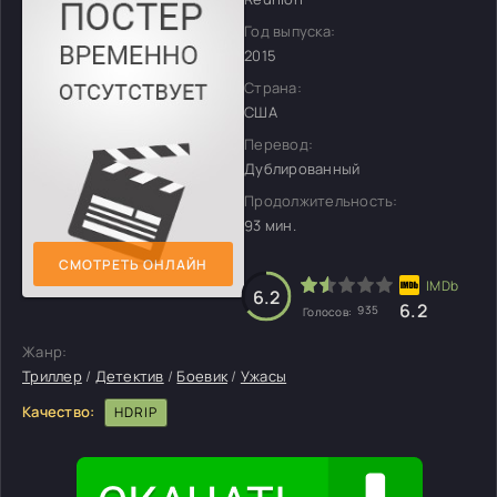
Год выпуска:
2015
Страна:
США
Перевод:
Дублированный
Продолжительность:
93 мин.
СМОТРЕТЬ ОНЛАЙН
6.2
6.2
935
Голосов:
Жанр:
Триллер
/
Детектив
/
Боевик
/
Ужасы
Качество:
HDRIP