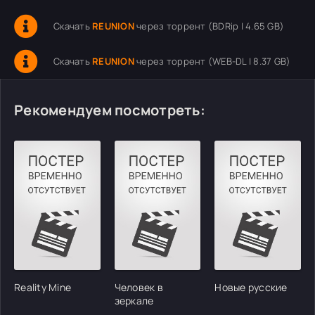
Скачать
REUNION
через торрент (BDRip | 4.65 GB)
Скачать
REUNION
через торрент (WEB-DL | 8.37 GB)
Рекомендуем посмотреть:
Reality Mine
Человек в
Новые русские
зеркале