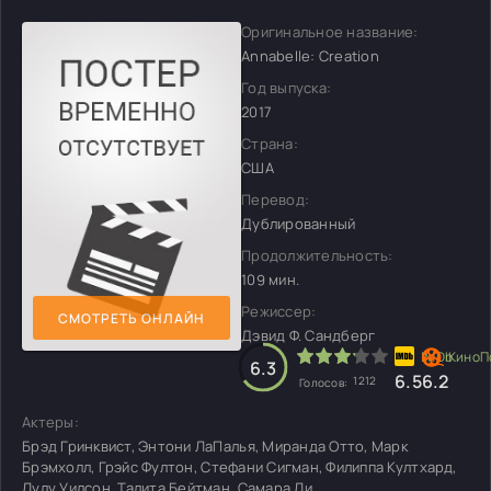
Оригинальное название:
Annabelle: Creation
Год выпуска:
2017
Страна:
США
Перевод:
Дублированный
Продолжительность:
109 мин.
Режиссер:
СМОТРЕТЬ ОНЛАЙН
Дэвид Ф. Сандберг
6.3
6.5
6.2
1212
Голосов:
Актеры:
Брэд Гринквист, Энтони ЛаПалья, Миранда Отто, Марк
Брэмхолл, Грэйс Фултон, Стефани Сигман, Филиппа Култхард,
Лулу Уилсон, Талита Бейтман, Самара Ли