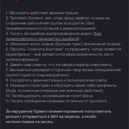
1. Обсуждать действие администрации;
2. Троллинг, буллинг, мат, спам, флуд, оффтоп, ссылки на
сторонние сайты и/или группы в соцсетях (без
предварительного согласия с администрацией);
3. Писать об ошибках воспроизведения видео (
без
прикрепленного скриншота с ошибкой
);
4. Обильное число знаков (больше трех) препинания подряд;
5. Просить "озвучить быстрее" и спрашивать "когда появится
серия/фильм" - всё делается по мере возможности, сил и
наличия времени;
6. Давать нам советы, что и в какую очередь озвучивать;
7. Заниматься рекламой сторонних творческих объединений/
групп/студий по озвучке/дубляжу;
8. Оскорблять администрацию и пользователей сайта;
9. Разводить политсрач и обсуждать какие-либо конфликты
(будь то военные операции или военные действия);
10. Провоцировать на разведение политсрача;
11. Писать сообщения на языках отличных от русского.
За нарушение Правил комментирования пользователь
рискует отправиться в БАН на неделю, а особо
непонятливые на месяц.