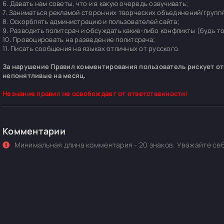
6. Давать нам советы, что и в какую очередь озвучивать;
7. Заниматься рекламой сторонних творческих объединений/групп/
8. Оскорблять администрацию и пользователей сайта;
9. Разводить политсрач и обсуждать какие-либо конфликты (будь т
10. Провоцировать на разведение политсрача;
11. Писать сообщения на языках отличных от русского.
За нарушение Правил комментирования пользователь рискует отп
непонятливые на месяц.
Незнание правил не освобождает от ответственности!
Комментарии
Минимальная длина комментария - 20 знаков. Уважайте себ