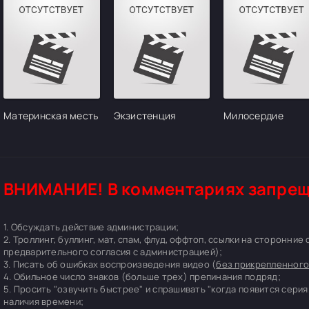
Материнская месть
Экзистенция
Милосердие
ВНИМАНИЕ! В комментариях запрещ
1. Обсуждать действие администрации;
2. Троллинг, буллинг, мат, спам, флуд, оффтоп, ссылки на сторонние
предварительного согласия с администрацией);
3. Писать об ошибках воспроизведения видео (
без прикрепленного
4. Обильное число знаков (больше трех) препинания подряд;
5. Просить "озвучить быстрее" и спрашивать "когда появится серия
наличия времени;