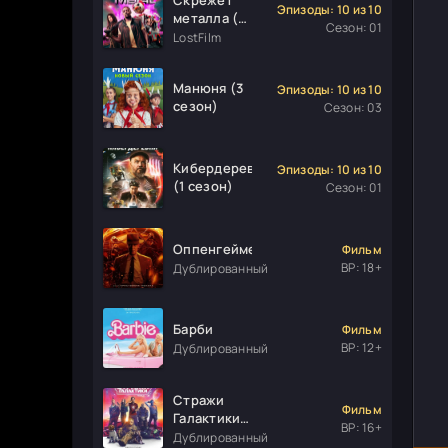
Эпизоды: 10 из 10
металла (1
Сезон: 01
сезон)
LostFilm
Манюня (3
Эпизоды: 10 из 10
сезон)
Сезон: 03
Кибердеревня
Эпизоды: 10 из 10
(1 сезон)
Сезон: 01
Оппенгеймер
Фильм
ВР: 18+
Дублированный
Барби
Фильм
ВР: 12+
Дублированный
Стражи
Фильм
Галактики.
ВР: 16+
Часть 3
Дублированный