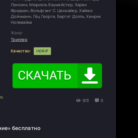
Лансинк, Мюриэль Баумейстер, Харви
Фридман, Вольфганг С. Цехмайер, Хайкко
Дойчманн, Гёц Георге, Биргит Долль, Хенрик
Нолевайка
Жанр:
Триллер
Качество:
HDRIP
913
0
ние» бесплатно