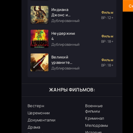
С
Индиана
Фильм
Джонс и
ВР: 12+
колесо
Дублированный
судьбы
Неудержимые
Фильм
4
ВР: 18+
Дублированный
Великий
Фильм
уравнитель
ВР: 18+
3
Дублированный
ЖАНРЫ ФИЛЬМОВ:
Вестерн
Военные
фильмы
Церемонии
Криминал
Документалки
Мелодрамы
Драма
История