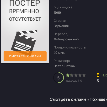
Год выпуска:
1999
Страна:
Германия
Перевод:
Дублированный
Продолжительность:
92 мин.
СМОТРЕТЬ ОНЛАЙН
Режиссер:
Петер Патцак
5
5
319
Голосов:
Смотреть онлайн «Похище