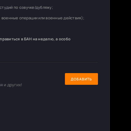
студий по озвучке/дубляжу;
о военные операции или военные действия);
равиться в БАН на неделю, а особо
ДОБАВИТЬ
я и других!