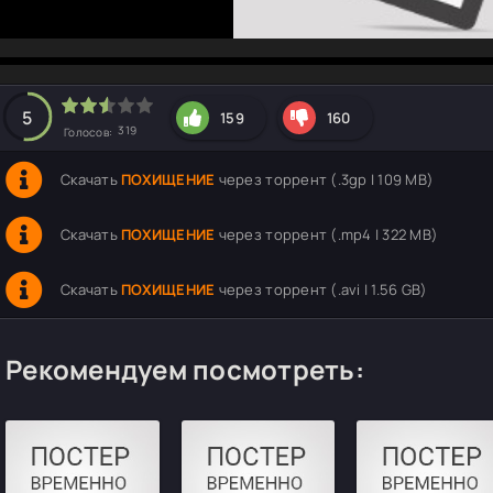
hd2160
hd1440
highres
hd1080
hd720
large
medium
small
tiny
5
159
160
319
Голосов:
Скачать
ПОХИЩЕНИЕ
через торрент (.3gp | 109 MB)
Скачать
ПОХИЩЕНИЕ
через торрент (.mp4 | 322 MB)
Скачать
ПОХИЩЕНИЕ
через торрент (.avi | 1.56 GB)
Рекомендуем посмотреть: