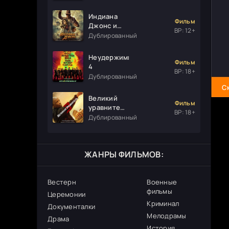
Индиана
Фильм
Джонс и
ВР: 12+
колесо
Дублированный
судьбы
Неудержимые
Фильм
4
ВР: 18+
Дублированный
С
Великий
Фильм
уравнитель
ВР: 18+
3
Дублированный
ЖАНРЫ ФИЛЬМОВ:
Вестерн
Военные
фильмы
Церемонии
Криминал
Документалки
Мелодрамы
Драма
История