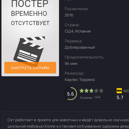
Год выпуска:
2016
Страна:
США, Испания
Перевод:
Дублированный
Продолжительность:
94 мин.
СМОТРЕТЬ ОНЛАЙН
Режиссер:
Карлес Торренс
5.6
5.7
1474
Голосов:
Сэт работает в приюте для животных и ведёт довольно скучную
школьной любовью Холли и становится буквально одержим деву