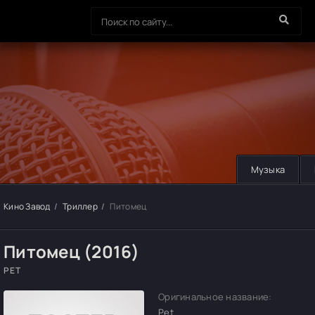
Музыка
Кино Завод
Триллер
Питомец
Питомец (2016)
PET
Оригинальное название:
Pet