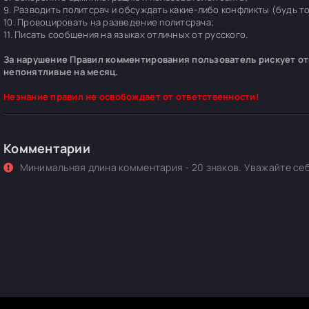
9. Разводить политсрач и обсуждать какие-либо конфликты (будь т
10. Провоцировать на разведение политсрача;
11. Писать сообщения на языках отличных от русского.
За нарушение Правил комментирования пользователь рискует отп
непонятливые на месяц.
Незнание правил не освобождает от ответственности!
Комментарии
Минимальная длина комментария - 20 знаков. Уважайте себ