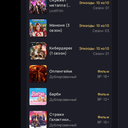
Эпизоды: 10 из 10
металла (1
Сезон: 01
сезон)
LostFilm
Манюня (3
Эпизоды: 10 из 10
сезон)
Сезон: 03
Кибердеревня
Эпизоды: 10 из 10
(1 сезон)
Сезон: 01
Оппенгеймер
Фильм
ВР: 18+
Дублированный
Барби
Фильм
ВР: 12+
Дублированный
Стражи
Фильм
Галактики.
ВР: 16+
Часть 3
Дублированный