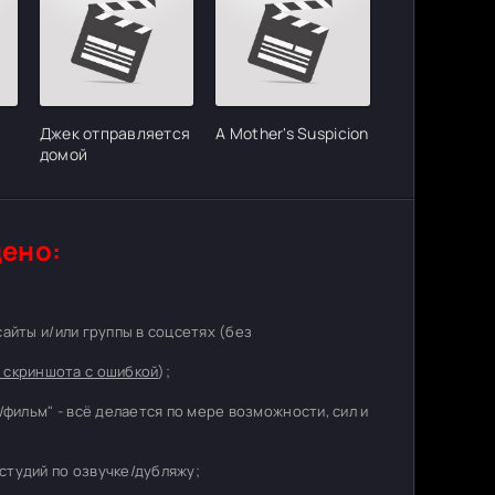
Джек отправляется
A Mother's Suspicion
домой
ено:
 сайты и/или группы в соцсетях (без
 скриншота с ошибкой
);
/фильм" - всё делается по мере возможности, сил и
студий по озвучке/дубляжу;