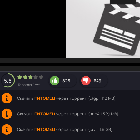
hd2160
hd1440
highres
hd1080
hd720
large
medium
small
tiny
5.6
825
649
1474
Голосов:
Скачать
ПИТОМЕЦ
через торрент (.3gp | 112 MB)
Скачать
ПИТОМЕЦ
через торрент (.mp4 | 329 MB)
Скачать
ПИТОМЕЦ
через торрент (.avi | 1.6 GB)