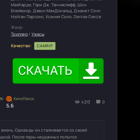
МакКарди, Гэри Дж. Танниклифф, Шон
Блейкмор, Дэвон МакДональд, Джанет Сонг,
Нэйтан Парсонс, Ксения Соло, Denise Garcia
Жанр:
Триллер
/
Ужасы
Качество:
CAMRIP
4213
0
5.6
 жизнь. Однажды он сталкивается со своей
шкой. После пары неудачных попыток