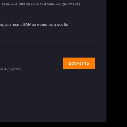
о военные операции или военные действия);
равиться в БАН на неделю, а особо
ДОБАВИТЬ
я и других!