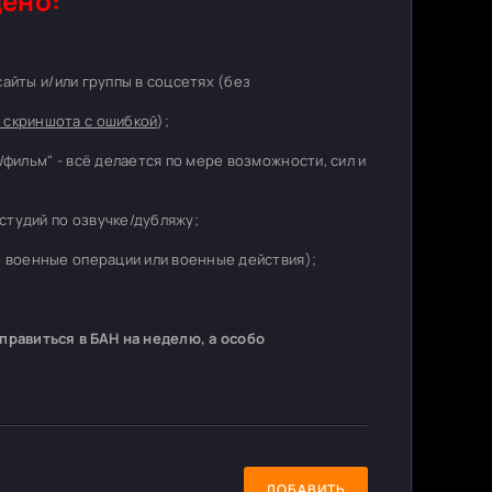
ено:
 сайты и/или группы в соцсетях (без
 скриншота с ошибкой
);
/фильм" - всё делается по мере возможности, сил и
студий по озвучке/дубляжу;
о военные операции или военные действия);
равиться в БАН на неделю, а особо
ДОБАВИТЬ