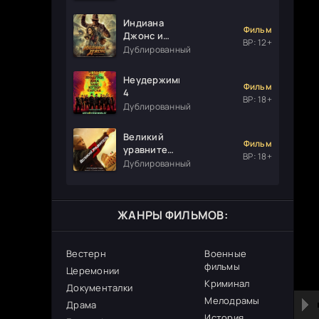
Индиана
Фильм
Джонс и
ВР: 12+
колесо
Дублированный
судьбы
Неудержимые
Фильм
4
ВР: 18+
Дублированный
Великий
Фильм
уравнитель
ВР: 18+
3
Дублированный
ЖАНРЫ ФИЛЬМОВ:
Вестерн
Военные
фильмы
Церемонии
Криминал
Документалки
Мелодрамы
Драма
История