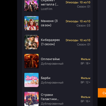
Эпизоды: 10 из 10
металла (1
Сезон: 01
сезон)
LostFilm
Манюня (3
Эпизоды: 10 из 10
сезон)
Сезон: 03
Кибердеревня
Эпизоды: 10 из 10
(1 сезон)
Сезон: 01
Оппенгеймер
Фильм
ВР: 18+
Дублированный
Барби
Фильм
ВР: 12+
Дублированный
С
Стражи
Фильм
Галактики.
ВР: 16+
Часть 3
Дублированный