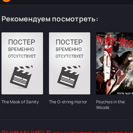
Рекомендуем посмотреть:
The Mask of Sanity
The G-string Horror
Psychos in the
Woods