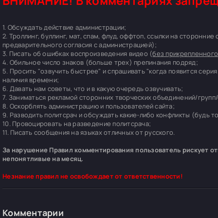
ВНИМАНИЕ! В комментариях запрещ
1. Обсуждать действие администрации;
2. Троллинг, буллинг, мат, спам, флуд, оффтоп, ссылки на сторонние
предварительного согласия с администрацией);
3. Писать об ошибках воспроизведения видео (
без прикрепленного
4. Обильное число знаков (больше трех) препинания подряд;
5. Просить "озвучить быстрее" и спрашивать "когда появится серия
наличия времени;
6. Давать нам советы, что и в какую очередь озвучивать;
7. Заниматься рекламой сторонних творческих объединений/групп/
8. Оскорблять администрацию и пользователей сайта;
9. Разводить политсрач и обсуждать какие-либо конфликты (будь т
10. Провоцировать на разведение политсрача;
11. Писать сообщения на языках отличных от русского.
За нарушение Правил комментирования пользователь рискует отп
непонятливые на месяц.
Незнание правил не освобождает от ответственности!
Комментарии