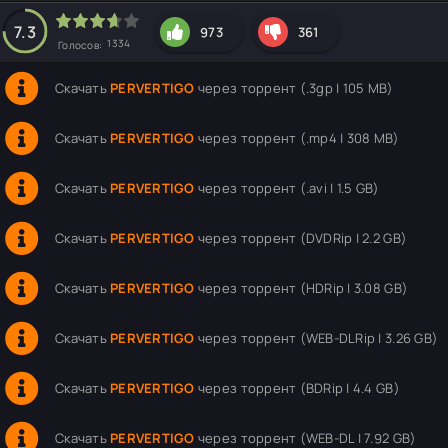
hd2160
hd1440
highres
hd1080
hd720
large
medium
small
tiny
7.3
973
361
1334
Голосов:
Скачать
PERVERTIGO
через торрент (.3gp | 105 MB)
Скачать
PERVERTIGO
через торрент (.mp4 | 308 MB)
Скачать
PERVERTIGO
через торрент (.avi | 1.5 GB)
Скачать
PERVERTIGO
через торрент (DVDRip | 2.2 GB)
Скачать
PERVERTIGO
через торрент (HDRip | 3.08 GB)
Скачать
PERVERTIGO
через торрент (WEB-DLRip | 3.26 GB)
Скачать
PERVERTIGO
через торрент (BDRip | 4.4 GB)
Скачать
PERVERTIGO
через торрент (WEB-DL | 7.92 GB)