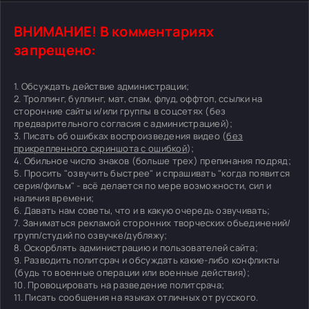
ВНИМАНИЕ! В комментариях
запрещено:
1. Обсуждать действие администрации;
2. Троллинг, буллинг, мат, спам, флуд, оффтоп, ссылки на
сторонние сайты и/или группы в соцсетях (без
предварительного согласия с администрацией);
3. Писать об ошибках воспроизведения видео (
без
прикрепленного скриншота с ошибкой
);
4. Обильное число знаков (больше трех) препинания подряд;
5. Просить "озвучить быстрее" и спрашивать "когда появится
серия/фильм" - всё делается по мере возможности, сил и
наличия времени;
6. Давать нам советы, что и в какую очередь озвучивать;
7. Заниматься рекламой сторонних творческих объединений/
групп/студий по озвучке/дубляжу;
8. Оскорблять администрацию и пользователей сайта;
9. Разводить политсрач и обсуждать какие-либо конфликты
(будь то военные операции или военные действия);
10. Провоцировать на разведение политсрача;
11. Писать сообщения на языках отличных от русского.