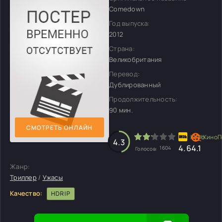
Comedown
Год выпуска:
2012
Страна:
Великобритания
Перевод:
Дублированный
Продолжительность:
90 мин.
СМОТРЕТЬ ОНЛАЙН
4.3
4.6
4.1
1604
Голосов:
Жанр:
Триллер
/
Ужасы
Качество:
HDRIP