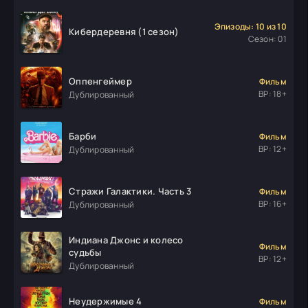
Эпизоды: 10 из 10
Кибердеревня (1 сезон)
Сезон: 01
Оппенгеймер
Фильм
ВР: 18+
Дублированный
Барби
Фильм
ВР: 12+
Дублированный
Стражи Галактики. Часть 3
Фильм
ВР: 16+
Дублированный
Индиана Джонс и колесо
Фильм
судьбы
ВР: 12+
Дублированный
Неудержимые 4
Фильм