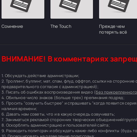
Сомнение
The Touch
Прежде чем
потерять всё
ВНИМАНИЕ! В комментариях запрещ
1. Обсуждать действие администрации;
2. Троллинг, буллинг, мат, спам, флуд, оффтоп, ссылки на сторонние
предварительного согласия с администрацией);
3. Писать об ошибках воспроизведения видео (
без прикрепленного
4. Обильное число знаков (больше трех) препинания подряд;
5. Просить "озвучить быстрее" и спрашивать "когда появится серия
наличия времени;
6. Давать нам советы, что и в какую очередь озвучивать;
7. Заниматься рекламой сторонних творческих объединений/групп/
8. Оскорблять администрацию и пользователей сайта;
9. Разводить политсрач и обсуждать какие-либо конфликты (будь т
10. Провоцировать на разведение политсрача;