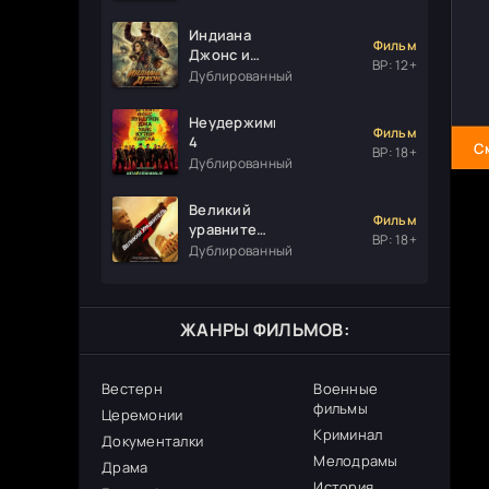
Индиана
Фильм
Джонс и
ВР: 12+
колесо
Дублированный
судьбы
Неудержимые
Фильм
4
С
ВР: 18+
Дублированный
Великий
Фильм
уравнитель
ВР: 18+
3
Дублированный
ЖАНРЫ ФИЛЬМОВ:
Вестерн
Военные
фильмы
Церемонии
Криминал
Документалки
Мелодрамы
Драма
История