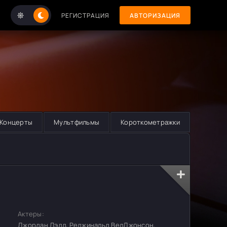
РЕГИСТРАЦИЯ
АВТОРИЗАЦИЯ
Концерты
Мультфильмы
Короткометражки
Актеры:
Джордан Лэдд, Реджинальд ВелДжонсон,