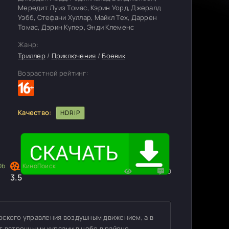
Мередит Луиз Томас, Кэрин Уорд, Джералд
Уэбб, Стефани Хуллар, Майкл Тех, Даррен
Томас, Дэрин Купер, Энди Клеменс
Жанр:
Триллер
/
Приключения
/
Боевик
Возрастной рейтинг:
Качество:
HDRIP
1137
0
3.5
рского управления воздушным движением, а в
т встречными курсами в небе в районе