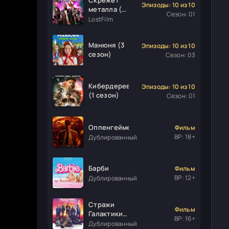
Эпизоды: 10 из 10
металла (1
Сезон: 01
сезон)
LostFilm
Манюня (3
Эпизоды: 10 из 10
сезон)
Сезон: 03
Кибердеревня
Эпизоды: 10 из 10
(1 сезон)
Сезон: 01
Оппенгеймер
Фильм
ВР: 18+
Дублированный
Барби
Фильм
ВР: 12+
Дублированный
Стражи
Фильм
Галактики.
ВР: 16+
Часть 3
Дублированный