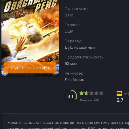
Год выпуска:
2012
Страна:
США
Перевод:
Дублированный
Продолжительность:
92 мин.
СМОТРЕТЬ ОНЛАЙН
Режиссер:
Лиз Адамс
3.1
2.7
397
Голосов:
Мощная вспышка на солнце выводит из строя систему диспетче
это время пассажирский лайнер и самолет ВВС номер один летя