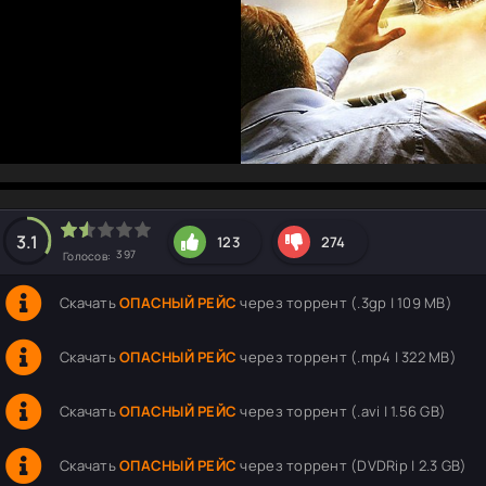
hd2160
hd1440
highres
hd1080
hd720
large
medium
small
tiny
3.1
123
274
397
Голосов:
Скачать
ОПАСНЫЙ РЕЙС
через торрент (.3gp | 109 MB)
Скачать
ОПАСНЫЙ РЕЙС
через торрент (.mp4 | 322 MB)
Скачать
ОПАСНЫЙ РЕЙС
через торрент (.avi | 1.56 GB)
Скачать
ОПАСНЫЙ РЕЙС
через торрент (DVDRip | 2.3 GB)