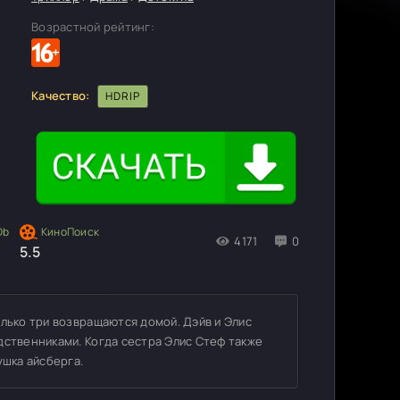
Возрастной рейтинг:
Качество:
HDRIP
4171
0
5.5
олько три возвращаются домой. Дэйв и Элис
дственниками. Когда сестра Элис Стеф также
ушка айсберга.