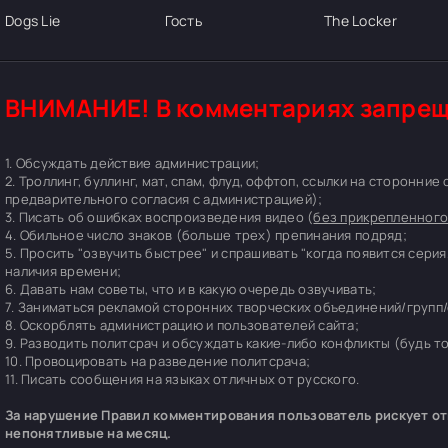
Dogs Lie
Гость
The Locker
ВНИМАНИЕ! В комментариях запрещ
1. Обсуждать действие администрации;
2. Троллинг, буллинг, мат, спам, флуд, оффтоп, ссылки на сторонние
предварительного согласия с администрацией);
3. Писать об ошибках воспроизведения видео (
без прикрепленного
4. Обильное число знаков (больше трех) препинания подряд;
5. Просить "озвучить быстрее" и спрашивать "когда появится серия
наличия времени;
6. Давать нам советы, что и в какую очередь озвучивать;
7. Заниматься рекламой сторонних творческих объединений/групп/
8. Оскорблять администрацию и пользователей сайта;
9. Разводить политсрач и обсуждать какие-либо конфликты (будь т
10. Провоцировать на разведение политсрача;
11. Писать сообщения на языках отличных от русского.
За нарушение Правил комментирования пользователь рискует отп
непонятливые на месяц.