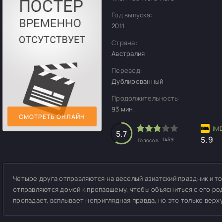
Год выпуска:
2011
Страна:
Австралия
Перевод:
Дублированный
Продолжительность:
93 мин.
СМОТРЕТЬ ОНЛАЙН
5.7
5.9
1459
Голосов:
Четыре друга отправляются на веселый азиатский праздник и т
отправляются домой к пропавшему, чтобы объясниться с его ро
пропадает, всплывает неприглядная правда, но это только верх