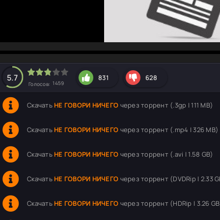
hd2160
hd1440
highres
hd1080
hd720
large
medium
small
tiny
5.7
831
628
1459
Голосов:
Скачать
НЕ ГОВОРИ НИЧЕГО
через торрент (.3gp | 111 MB)
Скачать
НЕ ГОВОРИ НИЧЕГО
через торрент (.mp4 | 326 MB)
Скачать
НЕ ГОВОРИ НИЧЕГО
через торрент (.avi | 1.58 GB)
Скачать
НЕ ГОВОРИ НИЧЕГО
через торрент (DVDRip | 2.33 G
Скачать
НЕ ГОВОРИ НИЧЕГО
через торрент (HDRip | 3.26 GB