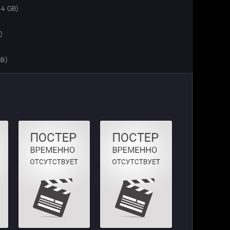
44 GB)
)
GB)