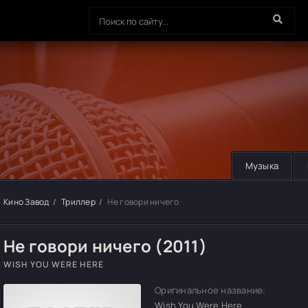
Музыка
Кино Завод
Триллер
Не говори ничего
Не говори ничего (2011)
WISH YOU WERE HERE
Оригинальное название:
Wish You Were Here