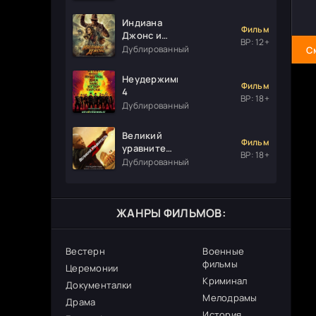
Индиана
Фильм
Джонс и
ВР: 12+
колесо
Дублированный
С
судьбы
Неудержимые
Фильм
4
ВР: 18+
Дублированный
Великий
Фильм
уравнитель
ВР: 18+
3
Дублированный
ЖАНРЫ ФИЛЬМОВ:
Вестерн
Военные
фильмы
Церемонии
Криминал
Документалки
Мелодрамы
Драма
История