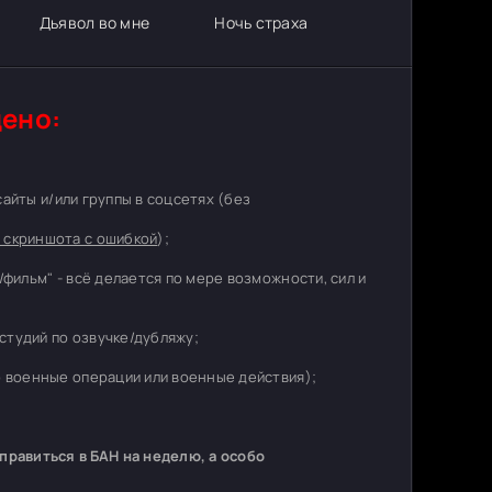
Дьявол во мне
Ночь страха
ено:
 сайты и/или группы в соцсетях (без
 скриншота с ошибкой
);
/фильм" - всё делается по мере возможности, сил и
студий по озвучке/дубляжу;
о военные операции или военные действия);
равиться в БАН на неделю, а особо