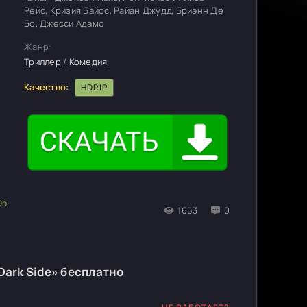
Рейс, Кризия Байос, Райан Джудд, Бриэнн Де
Бо, Джесси Адамс
Жанр:
Триллер
/
Комедия
Качество:
HDRIP
1653
0
 Dark Side» бесплатно