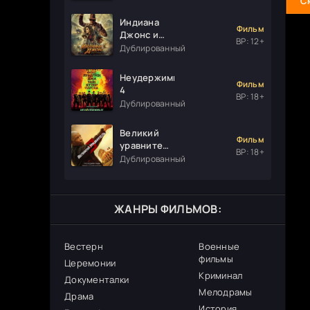
С
Индиана
Фильм
Джонс и
ВР: 12+
колесо
Дублированный
судьбы
Неудержимые
Фильм
4
ВР: 18+
Дублированный
Великий
Фильм
уравнитель
ВР: 18+
3
Дублированный
ЖАНРЫ ФИЛЬМОВ:
Вестерн
Военные
фильмы
Церемонии
Криминал
Документалки
Мелодрамы
Драма
История