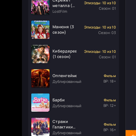
Эпизоды: 10 из 10
металла (1
Сезон: 01
сезон)
LostFilm
Манюня (3
Эпизоды: 10 из 10
сезон)
Сезон: 03
Кибердеревня
Эпизоды: 10 из 10
(1 сезон)
Сезон: 01
Оппенгеймер
Фильм
ВР: 18+
Дублированный
Барби
Фильм
ВР: 12+
Дублированный
Стражи
Фильм
Галактики.
ВР: 16+
Часть 3
Дублированный