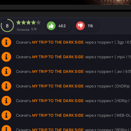
hd2160
hd1440
highres
hd1080
hd720
large
medium
small
tiny
8
462
116
578
Голосов:
Скачать
MY TRIP TO THE DARK SIDE
через торрент (.3gp | 6
Скачать
MY TRIP TO THE DARK SIDE
через торрент (.mp4 | 1
Скачать
MY TRIP TO THE DARK SIDE
через торрент (.avi | 93
Скачать
MY TRIP TO THE DARK SIDE
через торрент (DVDRip |
Скачать
MY TRIP TO THE DARK SIDE
через торрент (HDRip | 
Скачать
MY TRIP TO THE DARK SIDE
через торрент (WEB-DLRi
Скачать
MY TRIP TO THE DARK SIDE
через торрент (BDRip | 