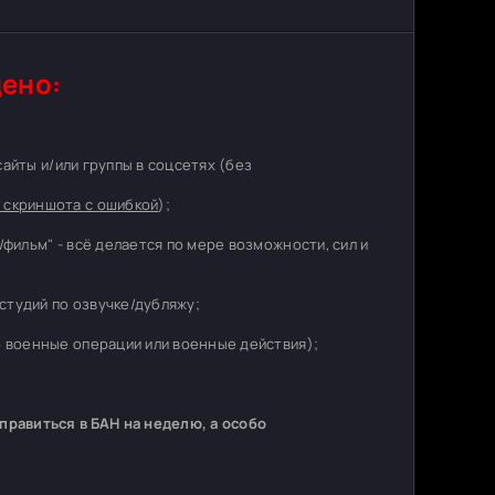
ено:
 сайты и/или группы в соцсетях (без
 скриншота с ошибкой
);
/фильм" - всё делается по мере возможности, сил и
студий по озвучке/дубляжу;
о военные операции или военные действия);
равиться в БАН на неделю, а особо