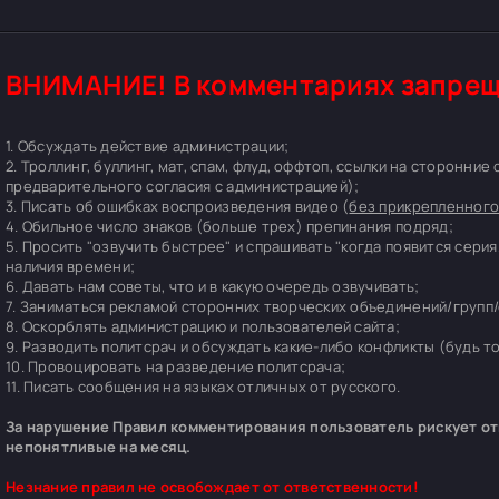
ВНИМАНИЕ! В комментариях запрещ
1. Обсуждать действие администрации;
2. Троллинг, буллинг, мат, спам, флуд, оффтоп, ссылки на сторонние
предварительного согласия с администрацией);
3. Писать об ошибках воспроизведения видео (
без прикрепленного
4. Обильное число знаков (больше трех) препинания подряд;
5. Просить "озвучить быстрее" и спрашивать "когда появится серия
наличия времени;
6. Давать нам советы, что и в какую очередь озвучивать;
7. Заниматься рекламой сторонних творческих объединений/групп/
8. Оскорблять администрацию и пользователей сайта;
9. Разводить политсрач и обсуждать какие-либо конфликты (будь т
10. Провоцировать на разведение политсрача;
11. Писать сообщения на языках отличных от русского.
За нарушение Правил комментирования пользователь рискует отп
непонятливые на месяц.
Незнание правил не освобождает от ответственности!