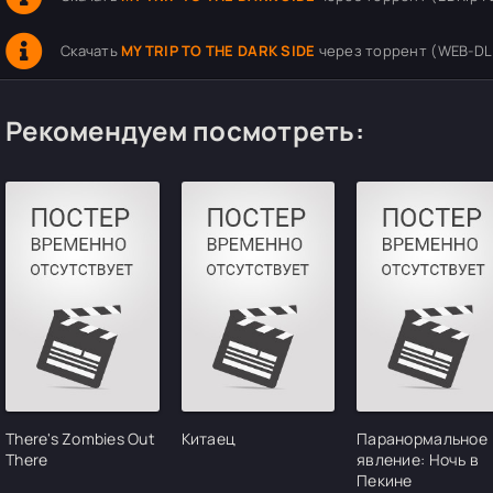
Скачать
MY TRIP TO THE DARK SIDE
через торрент (WEB-DL |
Рекомендуем посмотреть:
There's Zombies Out
Китаец
Паранормальное
There
явление: Ночь в
Пекине