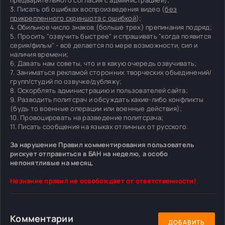
3. Писать об ошибках воспроизведения видео (
без
прикрепленного скриншота с ошибкой
);
4. Обильное число знаков (больше трех) препинания подряд;
5. Просить "озвучить быстрее" и спрашивать "когда появится
серия/фильм" - всё делается по мере возможности, сил и
наличия времени;
6. Давать нам советы, что и в какую очередь озвучивать;
7. Заниматься рекламой сторонних творческих объединений/
групп/студий по озвучке/дубляжу;
8. Оскорблять администрацию и пользователей сайта;
9. Разводить политсрач и обсуждать какие-либо конфликты
(будь то военные операции или военные действия);
10. Провоцировать на разведение политсрача;
11. Писать сообщения на языках отличных от русского.
За нарушение Правил комментирования пользователь
рискует отправиться в БАН на неделю, а особо
непонятливые на месяц.
Незнание правил не освобождает от ответственности!
Комментарии
ДОБАВИТЬ