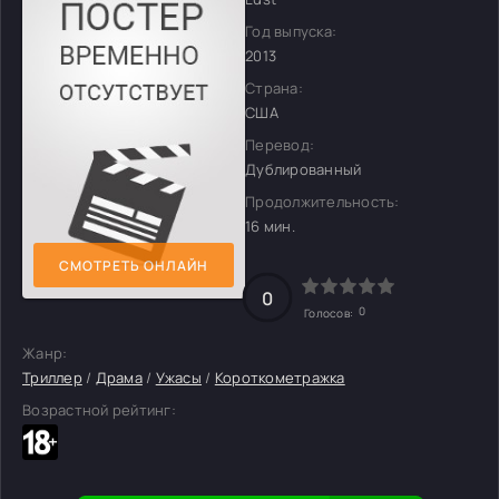
Год выпуска:
2013
Страна:
США
Перевод:
Дублированный
Продолжительность:
16 мин.
СМОТРЕТЬ ОНЛАЙН
0
0
Голосов:
Жанр:
Триллер
/
Драма
/
Ужасы
/
Короткометражка
Возрастной рейтинг: