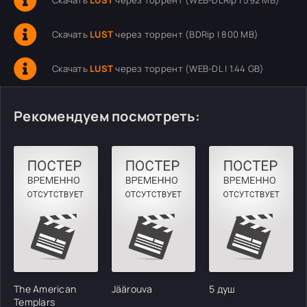
Скачать
LUST
через торрент (WEB-DLRip | 592 MB)
Скачать
LUST
через торрент (BDRip | 800 MB)
Скачать
LUST
через торрент (WEB-DL | 1.44 GB)
Рекомендуем посмотреть:
The American
Jäärouva
5 душ
Templars