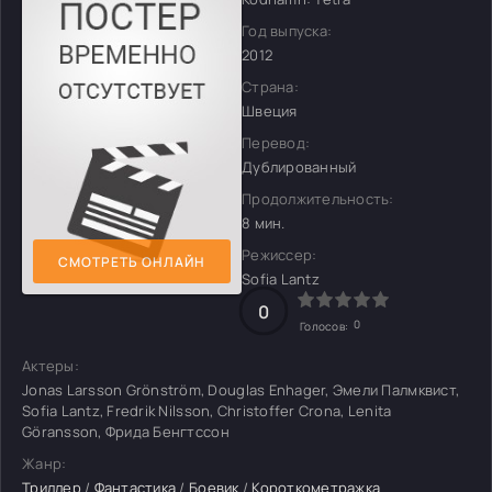
Год выпуска:
2012
Страна:
Швеция
Перевод:
Дублированный
Продолжительность:
8 мин.
Режиссер:
СМОТРЕТЬ ОНЛАЙН
Sofia Lantz
0
0
Голосов:
Актеры:
Jonas Larsson Grönström, Douglas Enhager, Эмели Палмквист,
Sofia Lantz, Fredrik Nilsson, Christoffer Crona, Lenita
Göransson, Фрида Бенгтссон
Жанр:
Триллер
/
Фантастика
/
Боевик
/
Короткометражка