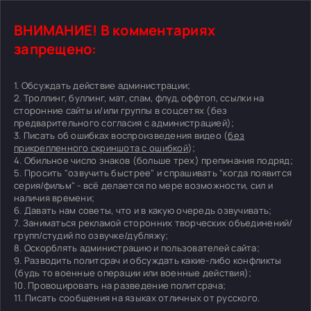
ВНИМАНИЕ! В комментариях
запрещено:
1. Обсуждать действие администрации;
2. Троллинг, буллинг, мат, спам, флуд, оффтоп, ссылки на
сторонние сайты и/или группы в соцсетях (без
предварительного согласия с администрацией);
3. Писать об ошибках воспроизведения видео (
без
прикрепленного скриншота с ошибкой
);
4. Обильное число знаков (больше трех) препинания подряд;
5. Просить "озвучить быстрее" и спрашивать "когда появится
серия/фильм" - всё делается по мере возможности, сил и
наличия времени;
6. Давать нам советы, что и в какую очередь озвучивать;
7. Заниматься рекламой сторонних творческих объединений/
групп/студий по озвучке/дубляжу;
8. Оскорблять администрацию и пользователей сайта;
9. Разводить политсрач и обсуждать какие-либо конфликты
(будь то военные операции или военные действия);
10. Провоцировать на разведение политсрача;
11. Писать сообщения на языках отличных от русского.