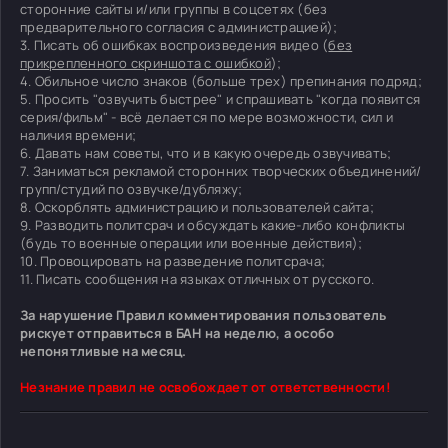
сторонние сайты и/или группы в соцсетях (без
предварительного согласия с администрацией);
3. Писать об ошибках воспроизведения видео (
без
прикрепленного скриншота с ошибкой
);
4. Обильное число знаков (больше трех) препинания подряд;
5. Просить "озвучить быстрее" и спрашивать "когда появится
серия/фильм" - всё делается по мере возможности, сил и
наличия времени;
6. Давать нам советы, что и в какую очередь озвучивать;
7. Заниматься рекламой сторонних творческих объединений/
групп/студий по озвучке/дубляжу;
8. Оскорблять администрацию и пользователей сайта;
9. Разводить политсрач и обсуждать какие-либо конфликты
(будь то военные операции или военные действия);
10. Провоцировать на разведение политсрача;
11. Писать сообщения на языках отличных от русского.
За нарушение Правил комментирования пользователь
рискует отправиться в БАН на неделю, а особо
непонятливые на месяц.
Незнание правил не освобождает от ответственности!