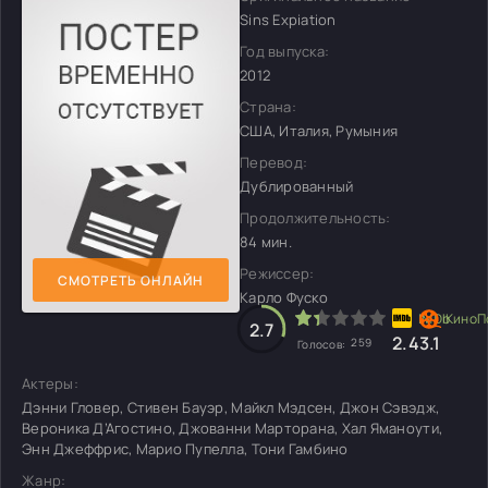
Sins Expiation
Год выпуска:
2012
Страна:
США, Италия, Румыния
Перевод:
Дублированный
Продолжительность:
84 мин.
Режиссер:
СМОТРЕТЬ ОНЛАЙН
Карло Фуско
2.7
2.4
3.1
259
Голосов:
Актеры:
Дэнни Гловер, Стивен Бауэр, Майкл Мэдсен, Джон Сэвэдж,
Вероника Д’Агостино, Джованни Марторана, Хал Яманоути,
Энн Джеффрис, Марио Пупелла, Тони Гамбино
Жанр: