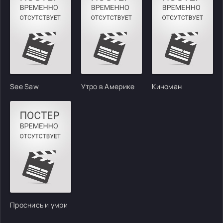
See Saw
Утро в Америке
Киноман
Проснись и умри