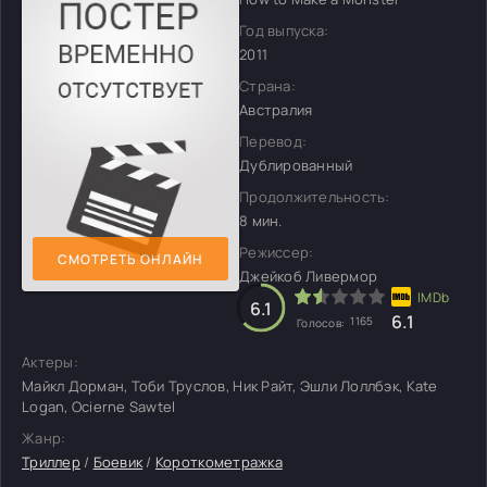
Год выпуска:
2011
Страна:
Австралия
Перевод:
Дублированный
Продолжительность:
8 мин.
Режиссер:
СМОТРЕТЬ ОНЛАЙН
Джейкоб Ливермор
6.1
6.1
1165
Голосов:
Актеры:
Майкл Дорман, Тоби Труслов, Ник Райт, Эшли Лоллбэк, Kate
Logan, Ocierne Sawtel
Жанр:
Триллер
/
Боевик
/
Короткометражка