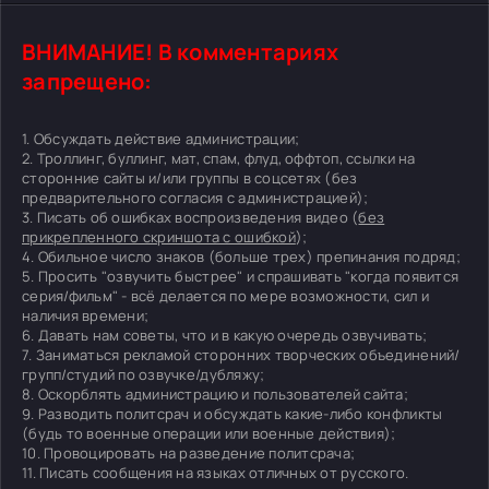
ВНИМАНИЕ! В комментариях
запрещено:
1. Обсуждать действие администрации;
2. Троллинг, буллинг, мат, спам, флуд, оффтоп, ссылки на
сторонние сайты и/или группы в соцсетях (без
предварительного согласия с администрацией);
3. Писать об ошибках воспроизведения видео (
без
прикрепленного скриншота с ошибкой
);
4. Обильное число знаков (больше трех) препинания подряд;
5. Просить "озвучить быстрее" и спрашивать "когда появится
серия/фильм" - всё делается по мере возможности, сил и
наличия времени;
6. Давать нам советы, что и в какую очередь озвучивать;
7. Заниматься рекламой сторонних творческих объединений/
групп/студий по озвучке/дубляжу;
8. Оскорблять администрацию и пользователей сайта;
9. Разводить политсрач и обсуждать какие-либо конфликты
(будь то военные операции или военные действия);
10. Провоцировать на разведение политсрача;
11. Писать сообщения на языках отличных от русского.