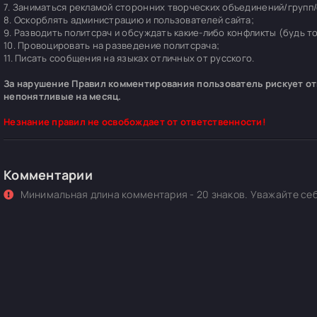
7. Заниматься рекламой сторонних творческих объединений/групп/
8. Оскорблять администрацию и пользователей сайта;
9. Разводить политсрач и обсуждать какие-либо конфликты (будь т
10. Провоцировать на разведение политсрача;
11. Писать сообщения на языках отличных от русского.
За нарушение Правил комментирования пользователь рискует отп
непонятливые на месяц.
Незнание правил не освобождает от ответственности!
Комментарии
Минимальная длина комментария - 20 знаков. Уважайте себ