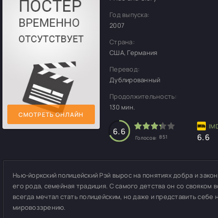
Год выпуска:
2007
Страна:
США, Германия
Перевод:
Дублированный
Продолжительность:
130 мин.
СМОТРЕТЬ ОНЛАЙН
6.6
6.6
851
Голосов:
Нью-йоркский полицейский Рэй вырос на понятиях добра и зако
его рода, семейная традиция. С самого детства он со свояком 
всегда мечтал стать полицейским, но даже и представить себе н
мировоззрению.