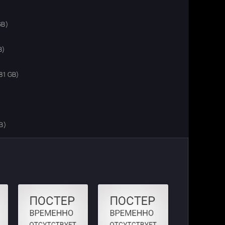
GB)
B)
81 GB)
)
B)