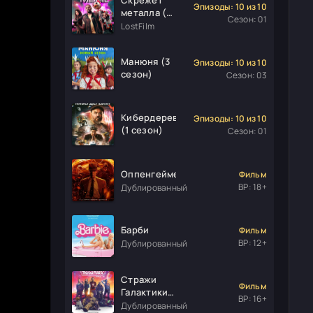
Эпизоды: 10 из 10
металла (1
Сезон: 01
сезон)
LostFilm
Манюня (3
Эпизоды: 10 из 10
сезон)
Сезон: 03
Кибердеревня
Эпизоды: 10 из 10
(1 сезон)
Сезон: 01
Оппенгеймер
Фильм
ВР: 18+
Дублированный
Барби
Фильм
ВР: 12+
Дублированный
Стражи
Фильм
Галактики.
ВР: 16+
Часть 3
Дублированный