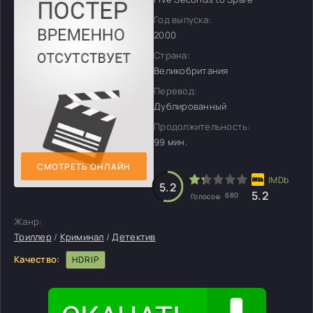
Год выпуска:
2000
Страна:
Великобритания
Перевод:
Дублированный
Продолжительность:
99 мин.
СМОТРЕТЬ ОНЛАЙН
5.2
5.2
680
Голосов:
Жанр:
Триллер
/
Криминал
/
Детектив
Качество:
HDRIP