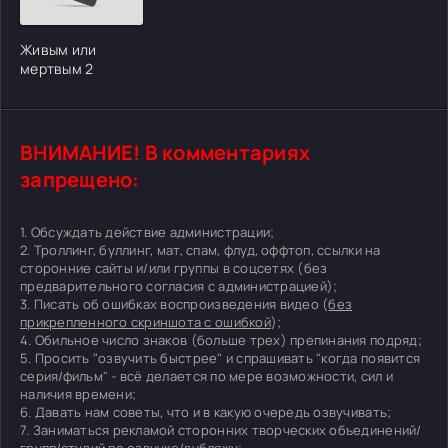
Живым или
мертвым 2
ВНИМАНИЕ! В комментариях
запрещено:
1. Обсуждать действие администрации;
2. Троллинг, буллинг, мат, спам, флуд, оффтоп, ссылки на
сторонние сайты и/или группы в соцсетях (без
предварительного согласия с администрацией);
3. Писать об ошибках воспроизведения видео (
без
прикрепленного скриншота с ошибкой
);
4. Обильное число знаков (больше трех) препинания подряд;
5. Просить "озвучить быстрее" и спрашивать "когда появится
серия/фильм" - всё делается по мере возможности, сил и
наличия времени;
6. Давать нам советы, что и в какую очередь озвучивать;
7. Заниматься рекламой сторонних творческих объединений/
групп/студий по озвучке/дубляжу;