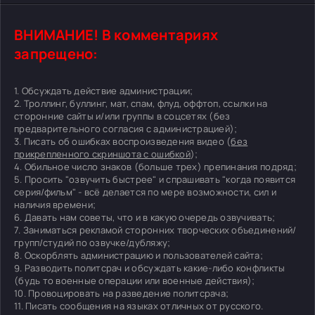
ВНИМАНИЕ! В комментариях
запрещено:
1. Обсуждать действие администрации;
2. Троллинг, буллинг, мат, спам, флуд, оффтоп, ссылки на
сторонние сайты и/или группы в соцсетях (без
предварительного согласия с администрацией);
3. Писать об ошибках воспроизведения видео (
без
прикрепленного скриншота с ошибкой
);
4. Обильное число знаков (больше трех) препинания подряд;
5. Просить "озвучить быстрее" и спрашивать "когда появится
серия/фильм" - всё делается по мере возможности, сил и
наличия времени;
6. Давать нам советы, что и в какую очередь озвучивать;
7. Заниматься рекламой сторонних творческих объединений/
групп/студий по озвучке/дубляжу;
8. Оскорблять администрацию и пользователей сайта;
9. Разводить политсрач и обсуждать какие-либо конфликты
(будь то военные операции или военные действия);
10. Провоцировать на разведение политсрача;
11. Писать сообщения на языках отличных от русского.