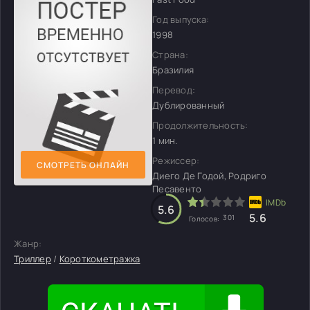
Год выпуска:
1998
Страна:
Бразилия
Перевод:
Дублированный
Продолжительность:
1 мин.
Режиссер:
СМОТРЕТЬ ОНЛАЙН
Диего Де Годой, Родриго
Песавенто
5.6
5.6
301
Голосов:
Жанр:
Триллер
/
Короткометражка