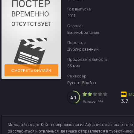
Год выпуска:
2011
Страна:
Великобритания
Перевод:
Дублированный
Продолжительность:
83 мин.
СМОТРЕТЬ ОНЛАЙН
Режиссер:
Руперт Брайан
4.1
3.7
664
Голосов:
Молодой солдат Кейт возвращается из Афганистана после того, к
расслабиться и отвлечься, девушка отправляется в туристическ