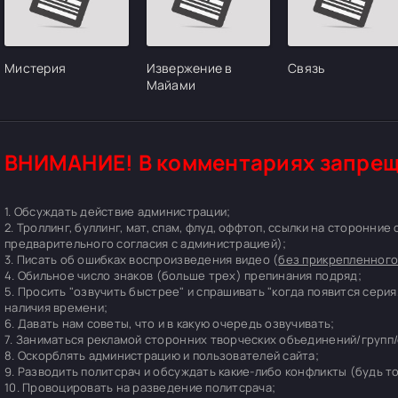
Мистерия
Извержение в
Связь
Майами
ВНИМАНИЕ! В комментариях запрещ
1. Обсуждать действие администрации;
2. Троллинг, буллинг, мат, спам, флуд, оффтоп, ссылки на сторонние
предварительного согласия с администрацией);
3. Писать об ошибках воспроизведения видео (
без прикрепленного
4. Обильное число знаков (больше трех) препинания подряд;
5. Просить "озвучить быстрее" и спрашивать "когда появится серия
наличия времени;
6. Давать нам советы, что и в какую очередь озвучивать;
7. Заниматься рекламой сторонних творческих объединений/групп/
8. Оскорблять администрацию и пользователей сайта;
9. Разводить политсрач и обсуждать какие-либо конфликты (будь т
10. Провоцировать на разведение политсрача;