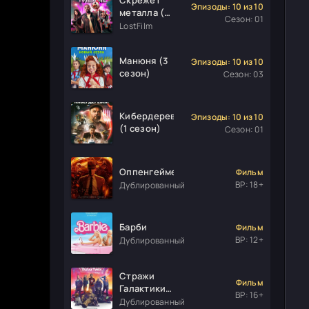
Эпизоды: 10 из 10
металла (1
Сезон: 01
сезон)
LostFilm
Манюня (3
Эпизоды: 10 из 10
сезон)
Сезон: 03
Кибердеревня
Эпизоды: 10 из 10
(1 сезон)
Сезон: 01
Оппенгеймер
Фильм
ВР: 18+
Дублированный
Барби
Фильм
ВР: 12+
Дублированный
Стражи
Фильм
Галактики.
ВР: 16+
Часть 3
Дублированный