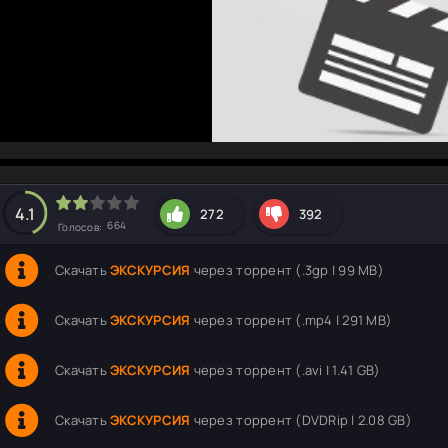
hd2160
hd1440
highres
hd1080
hd720
large
medium
small
tiny
4.1
272
392
664
Голосов:
Скачать
ЭКСКУРСИЯ
через торрент (.3gp | 99 MB)
Скачать
ЭКСКУРСИЯ
через торрент (.mp4 | 291 MB)
Скачать
ЭКСКУРСИЯ
через торрент (.avi | 1.41 GB)
Скачать
ЭКСКУРСИЯ
через торрент (DVDRip | 2.08 GB)