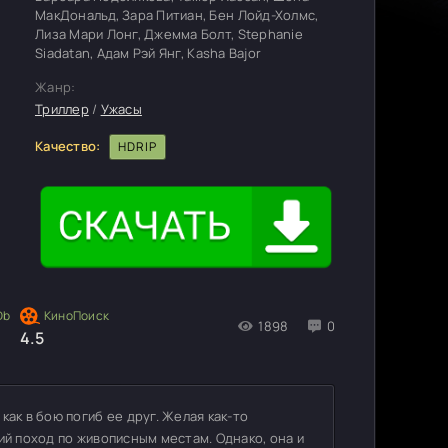
МакДональд, Зара Питиан, Бен Лойд-Холмс,
Лиза Мари Лонг, Джемма Болт, Stephanie
Siadatan, Адам Рэй Янг, Kasha Bajor
Жанр:
Триллер
/
Ужасы
Качество:
HDRIP
1898
0
4.5
ак в бою погиб ее друг. Желая как-то
ий поход по живописным местам. Однако, она и