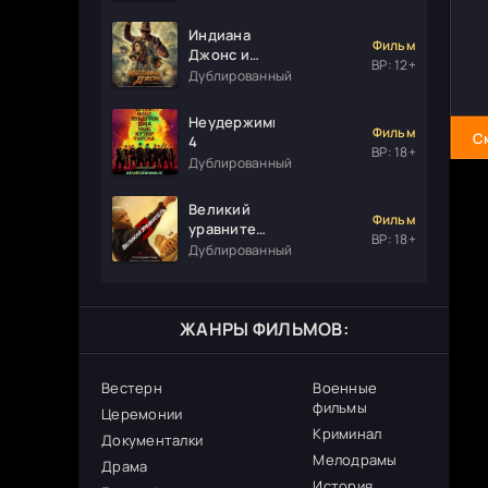
Индиана
Фильм
Джонс и
ВР: 12+
колесо
Дублированный
судьбы
Неудержимые
Фильм
С
4
ВР: 18+
Дублированный
Великий
Фильм
уравнитель
ВР: 18+
3
Дублированный
ЖАНРЫ ФИЛЬМОВ:
Вестерн
Военные
фильмы
Церемонии
Криминал
Документалки
Мелодрамы
Драма
История