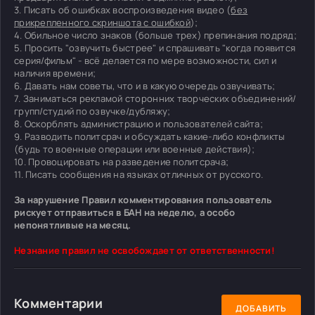
3. Писать об ошибках воспроизведения видео (
без
прикрепленного скриншота с ошибкой
);
4. Обильное число знаков (больше трех) препинания подряд;
5. Просить "озвучить быстрее" и спрашивать "когда появится
серия/фильм" - всё делается по мере возможности, сил и
наличия времени;
6. Давать нам советы, что и в какую очередь озвучивать;
7. Заниматься рекламой сторонних творческих объединений/
групп/студий по озвучке/дубляжу;
8. Оскорблять администрацию и пользователей сайта;
9. Разводить политсрач и обсуждать какие-либо конфликты
(будь то военные операции или военные действия);
10. Провоцировать на разведение политсрача;
11. Писать сообщения на языках отличных от русского.
За нарушение Правил комментирования пользователь
рискует отправиться в БАН на неделю, а особо
непонятливые на месяц.
Незнание правил не освобождает от ответственности!
Комментарии
ДОБАВИТЬ