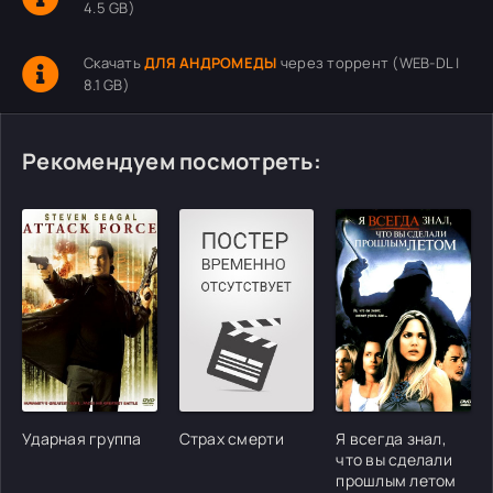
4.5 GB)
Скачать
ДЛЯ АНДРОМЕДЫ
через торрент (WEB-DL |
8.1 GB)
Рекомендуем посмотреть:
Ударная группа
Страх смерти
Я всегда знал,
что вы сделали
прошлым летом