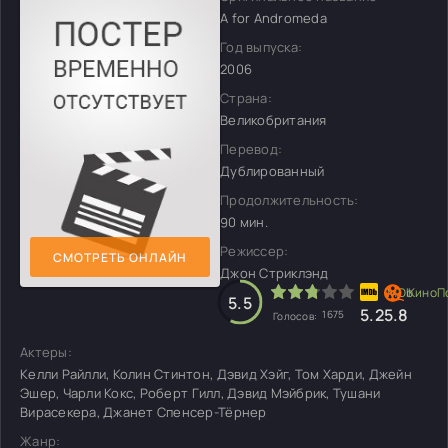
A for Andromeda
Год выпуска:
2006
Страна:
Великобритания
Перевод:
Дублированный
Продолжительность:
90 мин.
Режиссер:
СМОТРЕТЬ ОНЛАЙН
Джон Стриклэнд
5.5
5.2
5.8
1675
Голосов:
Актеры:
Келли Райлли, Колин Стинтон, Дэвид Хэйг, Том Харди, Джейн
Эшер, Чарли Кокс, Роберт Гилл, Дэвид Мэйбрик, Тушани
Вирасекера, Джанет Спенсер-Тёрнер
Жанр: