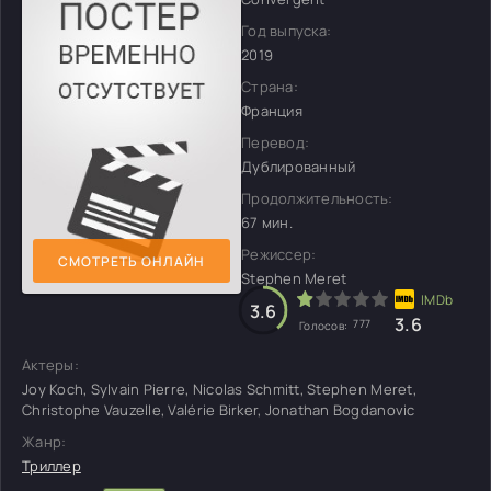
Год выпуска:
2019
Страна:
Франция
Перевод:
Дублированный
Продолжительность:
67 мин.
Режиссер:
СМОТРЕТЬ ОНЛАЙН
Stephen Meret
3.6
3.6
777
Голосов:
Актеры:
Joy Koch, Sylvain Pierre, Nicolas Schmitt, Stephen Meret,
Christophe Vauzelle, Valérie Birker, Jonathan Bogdanovic
Жанр:
Триллер