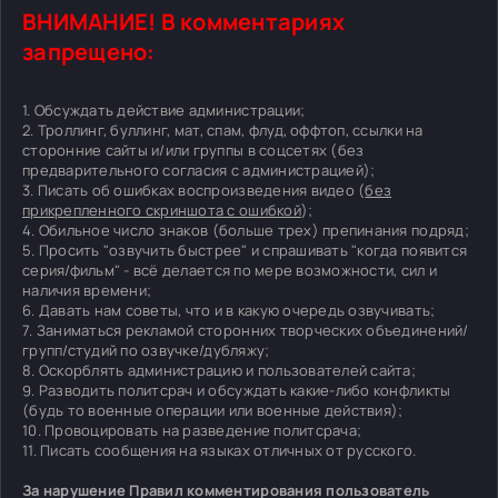
ВНИМАНИЕ! В комментариях
запрещено:
1. Обсуждать действие администрации;
2. Троллинг, буллинг, мат, спам, флуд, оффтоп, ссылки на
сторонние сайты и/или группы в соцсетях (без
предварительного согласия с администрацией);
3. Писать об ошибках воспроизведения видео (
без
прикрепленного скриншота с ошибкой
);
4. Обильное число знаков (больше трех) препинания подряд;
5. Просить "озвучить быстрее" и спрашивать "когда появится
серия/фильм" - всё делается по мере возможности, сил и
наличия времени;
6. Давать нам советы, что и в какую очередь озвучивать;
7. Заниматься рекламой сторонних творческих объединений/
групп/студий по озвучке/дубляжу;
8. Оскорблять администрацию и пользователей сайта;
9. Разводить политсрач и обсуждать какие-либо конфликты
(будь то военные операции или военные действия);
10. Провоцировать на разведение политсрача;
11. Писать сообщения на языках отличных от русского.
За нарушение Правил комментирования пользователь