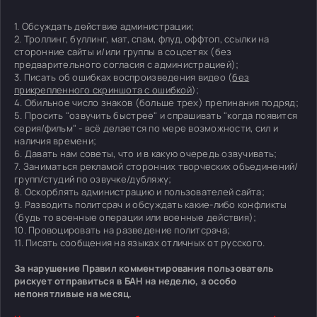
1. Обсуждать действие администрации;
2. Троллинг, буллинг, мат, спам, флуд, оффтоп, ссылки на
сторонние сайты и/или группы в соцсетях (без
предварительного согласия с администрацией);
3. Писать об ошибках воспроизведения видео (
без
прикрепленного скриншота с ошибкой
);
4. Обильное число знаков (больше трех) препинания подряд;
5. Просить "озвучить быстрее" и спрашивать "когда появится
серия/фильм" - всё делается по мере возможности, сил и
наличия времени;
6. Давать нам советы, что и в какую очередь озвучивать;
7. Заниматься рекламой сторонних творческих объединений/
групп/студий по озвучке/дубляжу;
8. Оскорблять администрацию и пользователей сайта;
9. Разводить политсрач и обсуждать какие-либо конфликты
(будь то военные операции или военные действия);
10. Провоцировать на разведение политсрача;
11. Писать сообщения на языках отличных от русского.
За нарушение Правил комментирования пользователь
рискует отправиться в БАН на неделю, а особо
непонятливые на месяц.