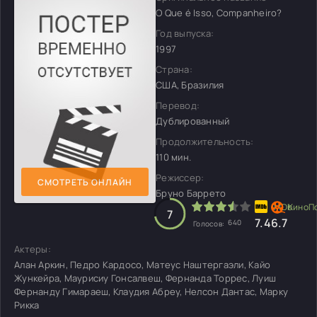
O Que é Isso, Companheiro?
Год выпуска:
1997
Страна:
США, Бразилия
Перевод:
Дублированный
Продолжительность:
110 мин.
Режиссер:
СМОТРЕТЬ ОНЛАЙН
Бруно Баррето
7
7.4
6.7
640
Голосов:
Актеры:
Алан Аркин, Педро Кардосо, Матеус Наштергаэли, Кайо
Жункейра, Маурисиу Гонсалвеш, Фернанда Торрес, Луиш
Фернанду Гимараеш, Клаудия Абреу, Нелсон Дантас, Марку
Рикка