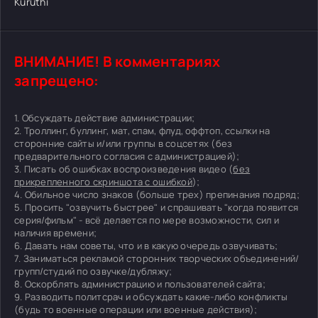
Kuruthi
ВНИМАНИЕ! В комментариях
запрещено:
1. Обсуждать действие администрации;
2. Троллинг, буллинг, мат, спам, флуд, оффтоп, ссылки на
сторонние сайты и/или группы в соцсетях (без
предварительного согласия с администрацией);
3. Писать об ошибках воспроизведения видео (
без
прикрепленного скриншота с ошибкой
);
4. Обильное число знаков (больше трех) препинания подряд;
5. Просить "озвучить быстрее" и спрашивать "когда появится
серия/фильм" - всё делается по мере возможности, сил и
наличия времени;
6. Давать нам советы, что и в какую очередь озвучивать;
7. Заниматься рекламой сторонних творческих объединений/
групп/студий по озвучке/дубляжу;
8. Оскорблять администрацию и пользователей сайта;
9. Разводить политсрач и обсуждать какие-либо конфликты
(будь то военные операции или военные действия);