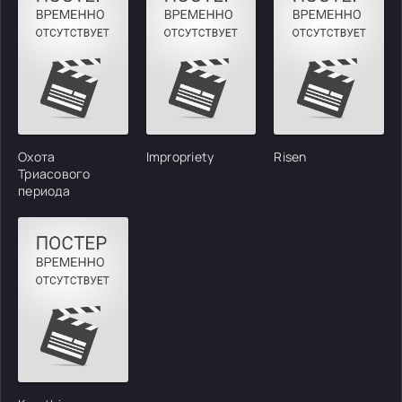
Охота
Impropriety
Risen
Триасового
периода