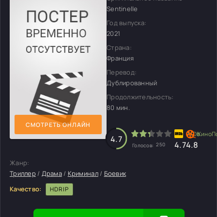
Sentinelle
Год выпуска:
2021
Страна:
Франция
Перевод:
Дублированный
Продолжительность:
80 мин.
СМОТРЕТЬ ОНЛАЙН
4.7
4.7
4.8
250
Голосов:
Жанр:
Триллер
/
Драма
/
Криминал
/
Боевик
Качество:
HDRIP