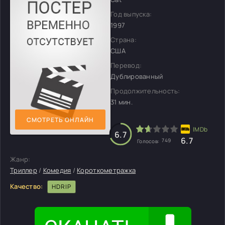
Год выпуска:
1997
Страна:
США
Перевод:
Дублированный
Продолжительность:
31 мин.
СМОТРЕТЬ ОНЛАЙН
6.7
6.7
749
Голосов:
Жанр:
Триллер
/
Комедия
/
Короткометражка
Качество:
HDRIP