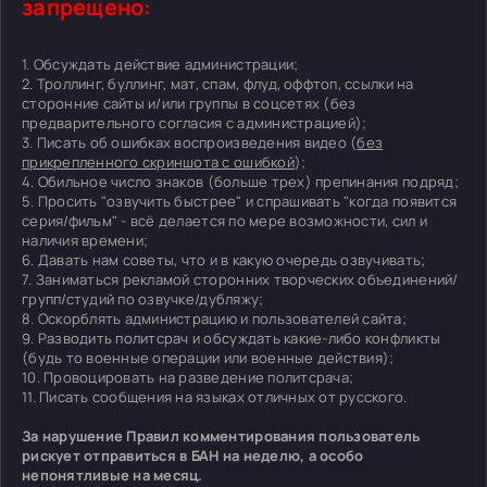
запрещено:
1. Обсуждать действие администрации;
2. Троллинг, буллинг, мат, спам, флуд, оффтоп, ссылки на
сторонние сайты и/или группы в соцсетях (без
предварительного согласия с администрацией);
3. Писать об ошибках воспроизведения видео (
без
прикрепленного скриншота с ошибкой
);
4. Обильное число знаков (больше трех) препинания подряд;
5. Просить "озвучить быстрее" и спрашивать "когда появится
серия/фильм" - всё делается по мере возможности, сил и
наличия времени;
6. Давать нам советы, что и в какую очередь озвучивать;
7. Заниматься рекламой сторонних творческих объединений/
групп/студий по озвучке/дубляжу;
8. Оскорблять администрацию и пользователей сайта;
9. Разводить политсрач и обсуждать какие-либо конфликты
(будь то военные операции или военные действия);
10. Провоцировать на разведение политсрача;
11. Писать сообщения на языках отличных от русского.
За нарушение Правил комментирования пользователь
рискует отправиться в БАН на неделю, а особо
непонятливые на месяц.