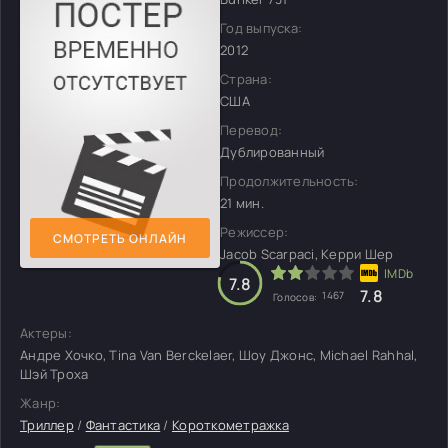
Год выпуска:
2012
Страна:
США
Перевод:
Дублированный
Продолжительность:
21 мин.
Режиссер:
СМОТРЕТЬ ОНЛАЙН
Jacob Scarpaci, Керри Шер
7.8
7.8
1467
Голосов:
Актеры:
Андре Хочко, Tina Van Berckelaer, Шоу Джонс, Michael Rahhal,
Шэй Троха
Жанр:
Триллер
/
Фантастика
/
Короткометражка