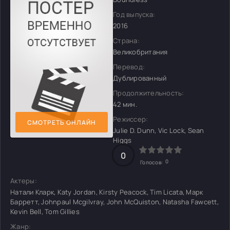
Год выпуска:
2016
Страна:
Великобритания
Перевод:
Дублированный
Продолжительность:
42 мин.
Режиссер:
СМОТРЕТЬ ОНЛАЙН
Julie D. Dunn, Vic Lock, Sean
Higgs
0
0
Голосов:
Актеры:
Натали Кларк, Katy Jordan, Kirsty Peacock, Tim Licata, Марк
Барретт, Johnpaul Mcgilvray, John McQuiston, Natasha Fawcett,
Kevin Bell, Tom Gillies
Жанр: