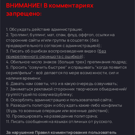
ВНИМАНИЕ! В комментариях
запрещено:
1. Обсуждать действие администрации;
2. Троллинг, буллинг, мат, спам, флуд, оффтоп, ссылки на
сторонние сайты и/или группы в соцсетях (без
предварительного согласия с администрацией);
3. Писать об ошибках воспроизведения видео (
без
прикрепленного скриншота с ошибкой
);
4. Обильное число знаков (больше трех) препинания подряд;
5. Просить "озвучить быстрее" и спрашивать "когда появится
серия/фильм" - всё делается по мере возможности, сил и
наличия времени;
6. Давать нам советы, что и в какую очередь озвучивать;
7. Заниматься рекламой сторонних творческих объединений/
групп/студий по озвучке/дубляжу;
8. Оскорблять администрацию и пользователей сайта;
9. Разводить политсрач и обсуждать какие-либо конфликты
(будь то военные операции или военные действия);
10. Провоцировать на разведение политсрача;
11. Писать сообщения на языках отличных от русского.
За нарушение Правил комментирования пользователь