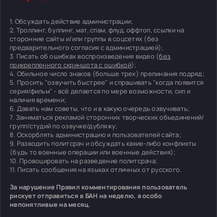
1. Обсуждать действие администрации;
2. Троллинг, буллинг, мат, спам, флуд, оффтоп, ссылки на
сторонние сайты и/или группы в соцсетях (без
предварительного согласия с администрацией);
3. Писать об ошибках воспроизведения видео (
без
прикрепленного скриншота с ошибкой
);
4. Обильное число знаков (больше трех) препинания подряд;
5. Просить "озвучить быстрее" и спрашивать "когда появится
серия/фильм" - всё делается по мере возможности, сил и
наличия времени;
6. Давать нам советы, что и в какую очередь озвучивать;
7. Заниматься рекламой сторонних творческих объединений/
групп/студий по озвучке/дубляжу;
8. Оскорблять администрацию и пользователей сайта;
9. Разводить политсрач и обсуждать какие-либо конфликты
(будь то военные операции или военные действия);
10. Провоцировать на разведение политсрача;
11. Писать сообщения на языках отличных от русского.
За нарушение Правил комментирования пользователь
рискует отправиться в БАН на неделю, а особо
непонятливые на месяц.