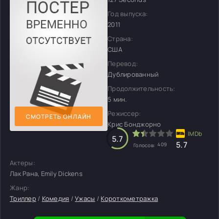
Год выпуска:
2011
Страна:
США
Перевод:
Дублированный
Продолжительность:
5 мин.
Режиссер:
СМОТРЕТЬ ОНЛАЙН
Крис Бонджорно
5.7
5.7
409
Голосов:
Актеры:
Лак Рана, Emily Dickens
Жанр:
Триллер
/
Комедия
/
Ужасы
/
Короткометражка