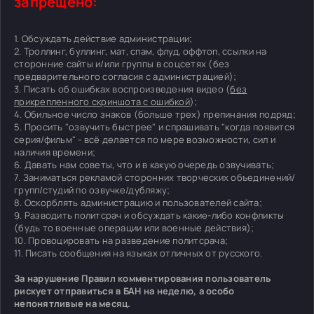
запрещено:
1. Обсуждать действие администрации;
2. Троллинг, буллинг, мат, спам, флуд, оффтоп, ссылки на
сторонние сайты и/или группы в соцсетях (без
предварительного согласия с администрацией);
3. Писать об ошибках воспроизведения видео (
без
прикрепленного скриншота с ошибкой
);
4. Обильное число знаков (больше трех) препинания подряд;
5. Просить "озвучить быстрее" и спрашивать "когда появится
серия/фильм" - всё делается по мере возможности, сил и
наличия времени;
6. Давать нам советы, что и в какую очередь озвучивать;
7. Заниматься рекламой сторонних творческих объединений/
групп/студий по озвучке/дубляжу;
8. Оскорблять администрацию и пользователей сайта;
9. Разводить политсрач и обсуждать какие-либо конфликты
(будь то военные операции или военные действия);
10. Провоцировать на разведение политсрача;
11. Писать сообщения на языках отличных от русского.
За нарушение Правил комментирования пользователь
рискует отправиться в БАН на неделю, а особо
непонятливые на месяц.