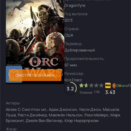
Dragonfyre
Год выпуска:
2013
Страна:
США
Перевод:
Дублированный
Продолжительность:
97 мин.
Режиссер:
СМОТРЕТЬ ОНЛАЙН
Кол Гласс
3.2
3.4
3
1115
Голосов:
Актеры:
Айзек С. Синглтон мл., Адам Джонсон, Уэсли Джон, Масьела
Луша, Расти Джойнер, Маклейн Нельсон, Роки Майерс, Марк
Броксмит, Джейк Ван Вагонер, Клэр Нидерпрюэм
Жанр: