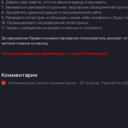
6. Давать нам советы, что и в какую очередь озвучивать;
7. Заниматься рекламой сторонних творческих объединений/групп/
8. Оскорблять администрацию и пользователей сайта;
9. Разводить политсрач и обсуждать какие-либо конфликты (будь т
10. Провоцировать на разведение политсрача;
11. Писать сообщения на языках отличных от русского.
За нарушение Правил комментирования пользователь рискует отп
непонятливые на месяц.
Незнание правил не освобождает от ответственности!
Комментарии
Минимальная длина комментария - 20 знаков. Уважайте себ