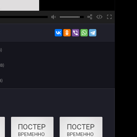
B)
MB)
B)