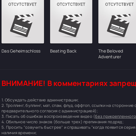
Das Geheimschloss
Beating Back
The Beloved
Adventurer
ВНИМАНИЕ! В комментариях запрещ
1. Обсуждать действие администрации;
2. Троллинг, буллинг, мат, спам, флуд, оффтоп, ссылки на сторонние
предварительного согласия с администрацией);
3. Писать об ошибках воспроизведения видео (
без прикрепленного
4. Обильное число знаков (больше трех) препинания подряд;
5. Просить "озвучить быстрее" и спрашивать "когда появится серия
наличия времени;