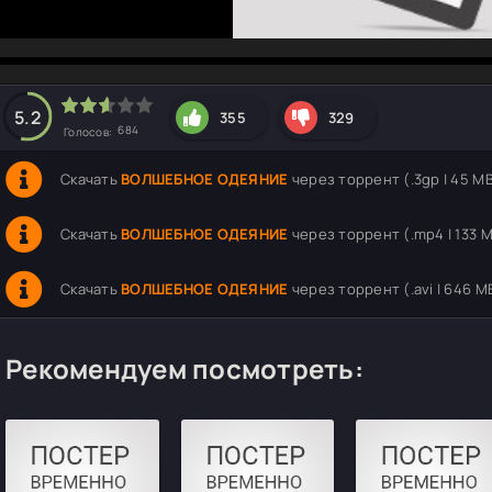
hd2160
hd1440
highres
hd1080
hd720
large
medium
small
tiny
5.2
355
329
684
Голосов:
Скачать
ВОЛШЕБНОЕ ОДЕЯНИЕ
через торрент (.3gp | 45 M
Скачать
ВОЛШЕБНОЕ ОДЕЯНИЕ
через торрент (.mp4 | 133 
Скачать
ВОЛШЕБНОЕ ОДЕЯНИЕ
через торрент (.avi | 646 M
Рекомендуем посмотреть: