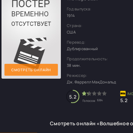
Год выпуска:
1914
Страна:
США
Перевод:
Дублированный
Продолжительность:
38 мин.
СМОТРЕТЬ ОНЛАЙН
Режиссер:
Дж. Фаррелл МакДональд
5.2
5.2
684
Голосов:
Смотреть онлайн «Волшебное 