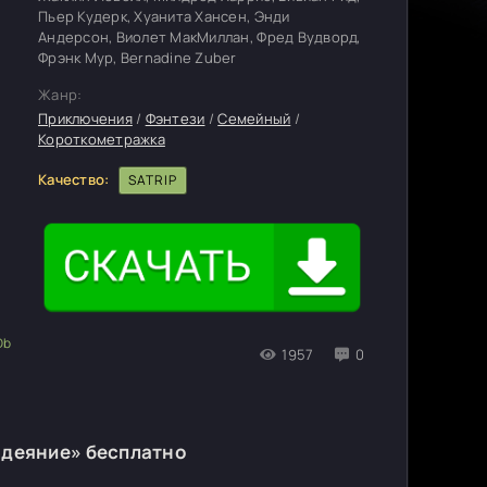
Пьер Кудерк, Хуанита Хансен, Энди
Андерсон, Виолет МакМиллан, Фред Вудворд,
Фрэнк Мур, Bernadine Zuber
Жанр:
Приключения
/
Фэнтези
/
Семейный
/
Короткометражка
Качество:
SATRIP
1957
0
одеяние» бесплатно