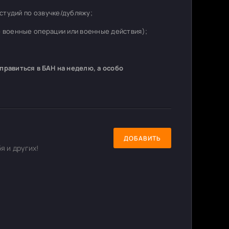
студий по озвучке/дубляжу;
о военные операции или военные действия);
равиться в БАН на неделю, а особо
ДОБАВИТЬ
я и других!