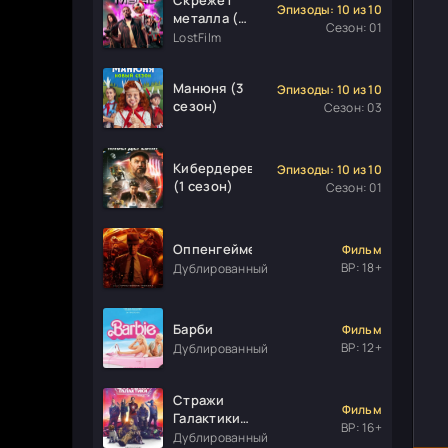
Эпизоды: 10 из 10
металла (1
Сезон: 01
сезон)
LostFilm
Манюня (3
Эпизоды: 10 из 10
сезон)
Сезон: 03
Кибердеревня
Эпизоды: 10 из 10
(1 сезон)
Сезон: 01
Оппенгеймер
Фильм
ВР: 18+
Дублированный
Барби
Фильм
ВР: 12+
Дублированный
Стражи
Фильм
Галактики.
ВР: 16+
Часть 3
Дублированный