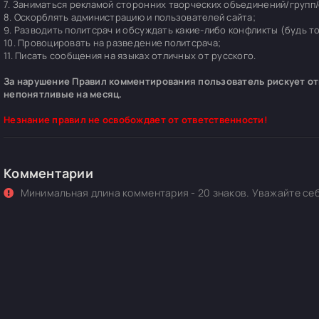
7. Заниматься рекламой сторонних творческих объединений/групп/
8. Оскорблять администрацию и пользователей сайта;
9. Разводить политсрач и обсуждать какие-либо конфликты (будь т
10. Провоцировать на разведение политсрача;
11. Писать сообщения на языках отличных от русского.
За нарушение Правил комментирования пользователь рискует отп
непонятливые на месяц.
Незнание правил не освобождает от ответственности!
Комментарии
Минимальная длина комментария - 20 знаков. Уважайте себ