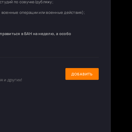
студий по озвучке/дубляжу;
о военные операции или военные действия);
равиться в БАН на неделю, а особо
ДОБАВИТЬ
я и других!