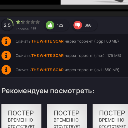
hd2160
hd1440
highres
hd1080
hd720
large
medium
small
tiny
2.5
122
366
488
Голосов:
Скачать
THE WHITE SCAR
через торрент (.3gp | 60 MB)
Скачать
THE WHITE SCAR
через торрент (.mp4 | 175 MB)
Скачать
THE WHITE SCAR
через торрент (.avi | 850 MB)
Рекомендуем посмотреть: