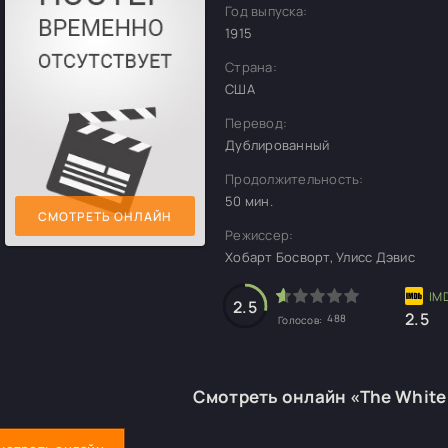
Год выпуска:
1915
Страна:
США
Перевод:
Дублированный
Продолжительность:
50 мин.
СМОТРЕТЬ ОНЛАЙН
Режиссер:
Хобарт Босворт, Улисс Дэвис
2.5
2.5
488
Голосов:
Смотреть онлайн «The White