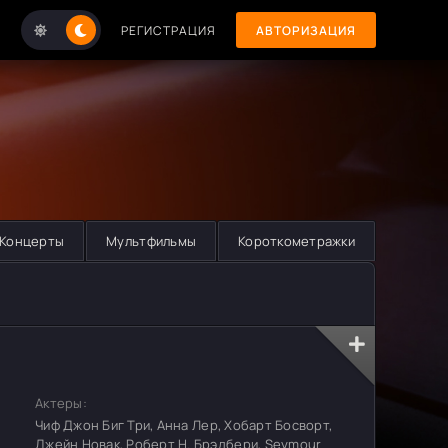
РЕГИСТРАЦИЯ
АВТОРИЗАЦИЯ
Концерты
Мультфильмы
Короткометражки
Актеры:
Чиф Джон Биг Три, Анна Лер, Хобарт Босворт,
Джейн Новак, Роберт Н. Брэдбери, Seymour