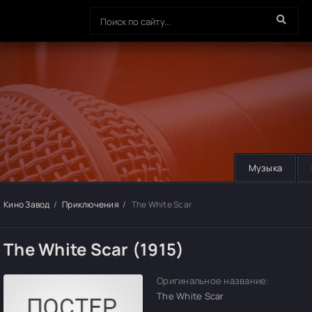
Музыка
Кино Завод
Приключения
The White Scar
The White Scar (1915)
Оригинальное название:
The White Scar