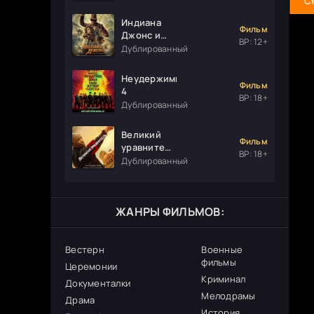
С
Индиана
Фильм
Джонс и
ВР: 12+
колесо
Дублированный
судьбы
Неудержимые
Фильм
4
ВР: 18+
Дублированный
Великий
Фильм
уравнитель
ВР: 18+
3
Дублированный
ЖАНРЫ ФИЛЬМОВ:
Вестерн
Военные
фильмы
Церемонии
Криминал
Документалки
Мелодрамы
Драма
История