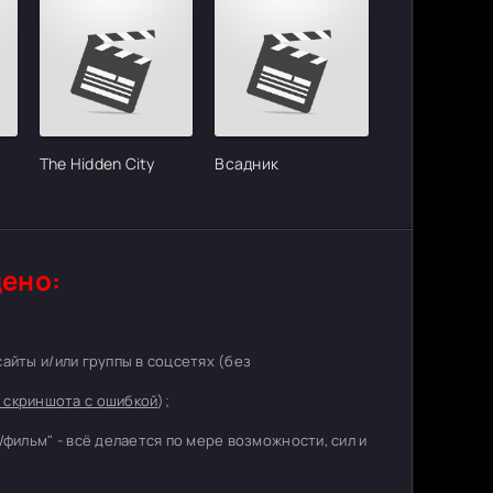
The Hidden City
Всадник
ено:
 сайты и/или группы в соцсетях (без
 скриншота с ошибкой
);
/фильм" - всё делается по мере возможности, сил и