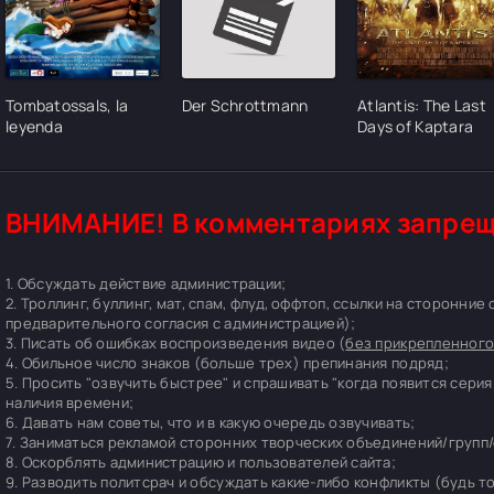
Tombatossals, la
Der Schrottmann
Atlantis: The Last
leyenda
Days of Kaptara
ВНИМАНИЕ! В комментариях запрещ
1. Обсуждать действие администрации;
2. Троллинг, буллинг, мат, спам, флуд, оффтоп, ссылки на сторонние
предварительного согласия с администрацией);
3. Писать об ошибках воспроизведения видео (
без прикрепленного
4. Обильное число знаков (больше трех) препинания подряд;
5. Просить "озвучить быстрее" и спрашивать "когда появится серия
наличия времени;
6. Давать нам советы, что и в какую очередь озвучивать;
7. Заниматься рекламой сторонних творческих объединений/групп/
8. Оскорблять администрацию и пользователей сайта;
9. Разводить политсрач и обсуждать какие-либо конфликты (будь т