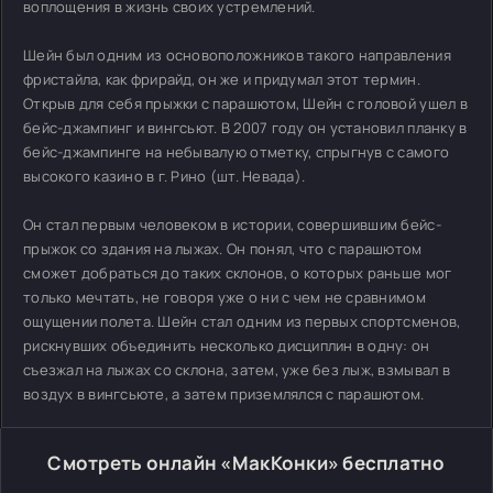
воплощения в жизнь своих устремлений.
Шейн был одним из основоположников такого направления
фристайла, как фрирайд, он же и придумал этот термин.
Открыв для себя прыжки с парашютом, Шейн с головой ушел в
бейс-джампинг и вингсьют. В 2007 году он установил планку в
бейс-джампинге на небывалую отметку, спрыгнув с самого
высокого казино в г. Рино (шт. Невада).
Он стал первым человеком в истории, совершившим бейс-
прыжок со здания на лыжах. Он понял, что с парашютом
сможет добраться до таких склонов, о которых раньше мог
только мечтать, не говоря уже о ни с чем не сравнимом
ощущении полета. Шейн стал одним из первых спортсменов,
рискнувших объединить несколько дисциплин в одну: он
съезжал на лыжах со склона, затем, уже без лыж, взмывал в
воздух в вингсьюте, а затем приземлялся с парашютом.
Смотреть онлайн «МакКонки» бесплатно