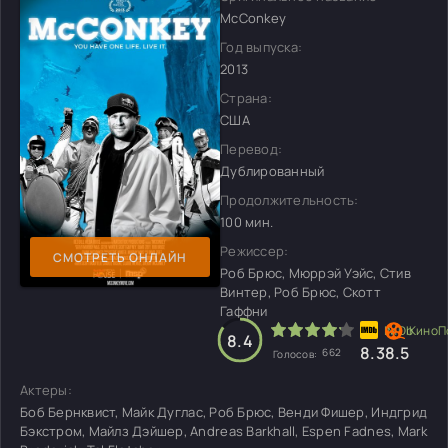
McConkey
Год выпуска:
2013
Страна:
США
Перевод:
Дублированный
Продолжительность:
100 мин.
Режиссер:
СМОТРЕТЬ ОНЛАЙН
Роб Брюс, Мюррэй Уэйс, Стив
Винтер, Роб Брюс, Скотт
Гаффни
8.4
8.3
8.5
662
Голосов:
Актеры:
Боб Бернквист, Майк Дуглас, Роб Брюс, Венди Фишер, Индгрид
Бэкстром, Майлз Дэйшер, Andreas Barkhall, Espen Fadnes, Mark