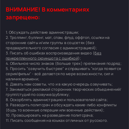
ВНИМАНИЕ! В комментариях
запрещено:
1. Обсуждать действие администрации;
2. Троллинг, буллинг, мат, спам, флуд, оффтоп, ссылки на
сторонние сайты и/или группы в соцсетях (без
предварительного согласия с администрацией);
3. Писать об ошибках воспроизведения видео (
без
прикрепленного скриншота с ошибкой
);
4. Обильное число знаков (больше трех) препинания подряд;
5. Просить "озвучить быстрее" и спрашивать "когда появится
серия/фильм" - всё делается по мере возможности, сил и
наличия времени;
6. Давать нам советы, что и в какую очередь озвучивать;
7. Заниматься рекламой сторонних творческих объединений/
групп/студий по озвучке/дубляжу;
8. Оскорблять администрацию и пользователей сайта;
9. Разводить политсрач и обсуждать какие-либо конфликты
(будь то военные операции или военные действия);
10. Провоцировать на разведение политсрача;
11. Писать сообщения на языках отличных от русского.