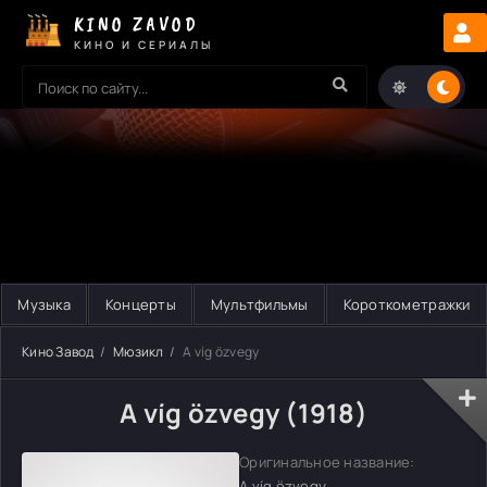
KINO ZAVOD
КИНО И СЕРИАЛЫ
Музыка
Концерты
Мультфильмы
Короткометражки
Кино Завод
Мюзикл
A víg özvegy
A víg özvegy (1918)
Оригинальное название:
A víg özvegy