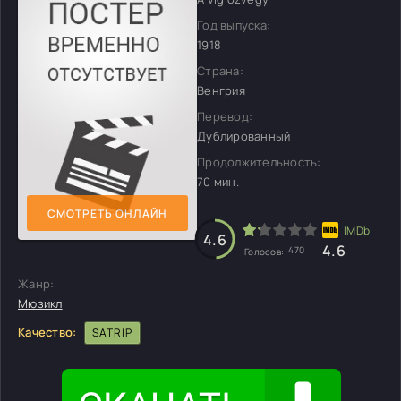
Год выпуска:
1918
Страна:
Венгрия
Перевод:
Дублированный
Продолжительность:
70 мин.
СМОТРЕТЬ ОНЛАЙН
4.6
4.6
470
Голосов:
Жанр:
Мюзикл
Качество:
SATRIP