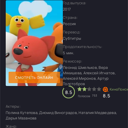
Год выпуска:
2017
Страна:
Россия
Перевод:
Субтитры
Продолжительность:
5 мин.
Режиссер:
Леонид Шмельков, Вера
Мякишева, Алексей Игнатов,
СМОТРЕТЬ ОНЛАЙН
Алексей Миронов, Артур
Толстобров
8.5
8.5
753
Голосов:
Актеры:
Полина Кутепова, Диомид Виноградов, Наталия Медведева,
Дарья Мазанова
Жанр: