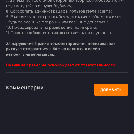
7. Заниматься рекламой сторонних творческих объединений/
групп/студий по озвучке/дубляжу;
8. Оскорблять администрацию и пользователей сайта;
9. Разводить политсрач и обсуждать какие-либо конфликты
(будь то военные операции или военные действия);
10. Провоцировать на разведение политсрача;
11. Писать сообщения на языках отличных от русского.
За нарушение Правил комментирования пользователь
рискует отправиться в БАН на неделю, а особо
непонятливые на месяц.
Незнание правил не освобождает от ответственности!
Комментарии
ДОБАВИТЬ