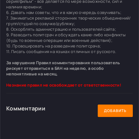
серия/фильм" - всё делается по мере возможности, сил и
наличия времени;
6. Давать нам советы, что и в какую очередь озвучивать;
7. Заниматься рекламой сторонних творческих объединений/
групп/студий по озвучке/дубляжу;
8. Оскорблять администрацию и пользователей сайта;
9. Разводить политсрач и обсуждать какие-либо конфликты
(будь то военные операции или военные действия);
10. Провоцировать на разведение политсрача;
11. Писать сообщения на языках отличных от русского.
За нарушение Правил комментирования пользователь
рискует отправиться в БАН на неделю, а особо
непонятливые на месяц.
Незнание правил не освобождает от ответственности!
Комментарии
ДОБАВИТЬ