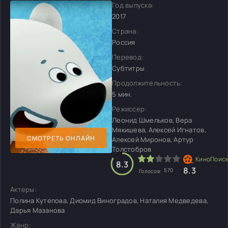
Год выпуска:
2017
Страна:
Россия
Перевод:
Субтитры
Продолжительность:
5 мин.
Режиссер:
Леонид Шмельков, Вера
Мякишева, Алексей Игнатов,
СМОТРЕТЬ ОНЛАЙН
Алексей Миронов, Артур
Толстобров
8.3
8.3
570
Голосов:
Актеры:
Полина Кутепова, Диомид Виноградов, Наталия Медведева,
Дарья Мазанова
Жанр: