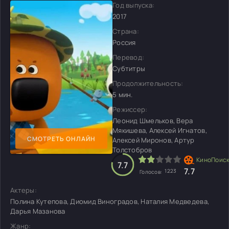
Год выпуска:
2017
Страна:
Россия
Перевод:
Субтитры
Продолжительность:
5 мин.
Режиссер:
Леонид Шмельков, Вера
Мякишева, Алексей Игнатов,
СМОТРЕТЬ ОНЛАЙН
Алексей Миронов, Артур
Толстобров
7.7
7.7
1223
Голосов:
Актеры:
Полина Кутепова, Диомид Виноградов, Наталия Медведева,
Дарья Мазанова
Жанр: