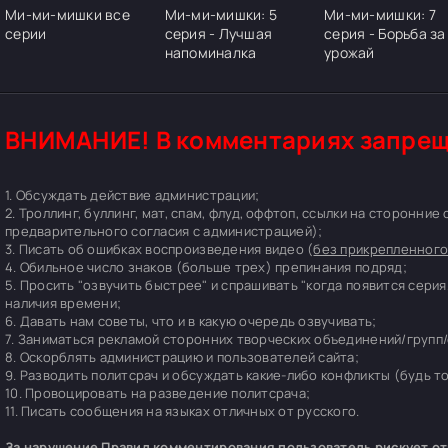
Ми-ми-мишки все
Ми-ми-мишки: 5
Ми-ми-мишки: 7
серии
серия - Лучшая
серия - Борьба за
напоминалка
урожай
ВНИМАНИЕ! В комментариях запрещ
1. Обсуждать действие администрации;
2. Троллинг, буллинг, мат, спам, флуд, оффтоп, ссылки на сторонние
предварительного согласия с администрацией);
3. Писать об ошибках воспроизведения видео (
без прикрепленного
4. Обильное число знаков (больше трех) препинания подряд;
5. Просить "озвучить быстрее" и спрашивать "когда появится серия
наличия времени;
6. Давать нам советы, что и в какую очередь озвучивать;
7. Заниматься рекламой сторонних творческих объединений/групп/
8. Оскорблять администрацию и пользователей сайта;
9. Разводить политсрач и обсуждать какие-либо конфликты (будь т
10. Провоцировать на разведение политсрача;
11. Писать сообщения на языках отличных от русского.
За нарушение Правил комментирования пользователь рискует отп