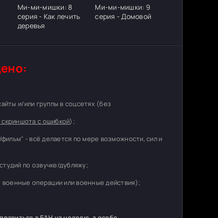
Ми-ми-мишки: 8
Ми-ми-мишки: 9
серия - Как лечить
серия - Домовой
деревья
ено:
 сайты и/или группы в соцсетях (без
 скриншота с ошибкой
);
/фильм" - всё делается по мере возможности, сил и
студий по озвучке/дубляжу;
о военные операции или военные действия);
равиться в БАН на неделю, а особо