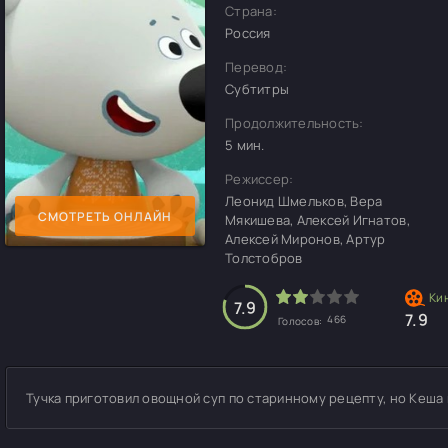
Страна:
Россия
Перевод:
Субтитры
Продолжительность:
5 мин.
Режиссер:
Леонид Шмельков, Вера
СМОТРЕТЬ ОНЛАЙН
Мякишева, Алексей Игнатов,
Алексей Миронов, Артур
Толстобров
7.9
7.9
466
Голосов:
Тучка приготовил овощной суп по старинному рецепту, но Кеша