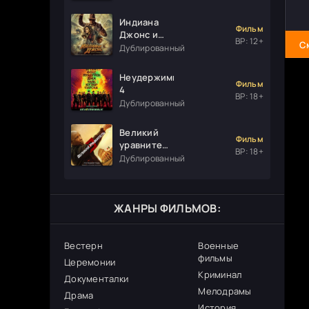
Индиана
Фильм
Джонс и
ВР: 12+
С
колесо
Дублированный
судьбы
Неудержимые
Фильм
4
ВР: 18+
Дублированный
Великий
Фильм
уравнитель
ВР: 18+
3
Дублированный
ЖАНРЫ ФИЛЬМОВ:
Вестерн
Военные
фильмы
Церемонии
Криминал
Документалки
Мелодрамы
Драма
История