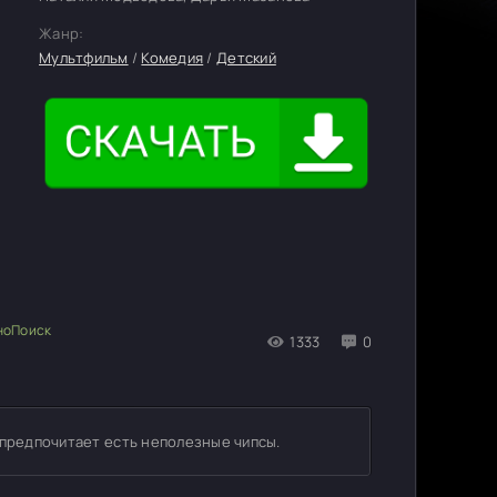
Жанр:
Мультфильм
/
Комедия
/
Детский
1333
0
 предпочитает есть неполезные чипсы.