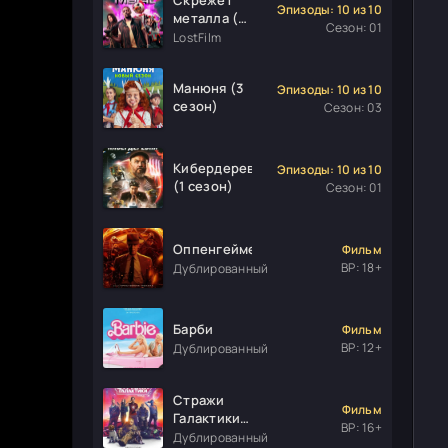
Эпизоды: 10 из 10
металла (1
Сезон: 01
сезон)
LostFilm
Манюня (3
Эпизоды: 10 из 10
сезон)
Сезон: 03
Кибердеревня
Эпизоды: 10 из 10
(1 сезон)
Сезон: 01
Оппенгеймер
Фильм
ВР: 18+
Дублированный
Барби
Фильм
ВР: 12+
Дублированный
Стражи
Фильм
Галактики.
ВР: 16+
Часть 3
Дублированный