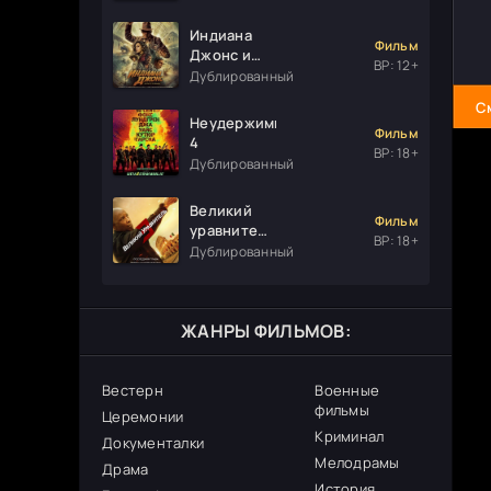
Индиана
Фильм
Джонс и
ВР: 12+
колесо
Дублированный
судьбы
С
Неудержимые
Фильм
4
ВР: 18+
Дублированный
Великий
Фильм
уравнитель
ВР: 18+
3
Дублированный
ЖАНРЫ ФИЛЬМОВ:
Вестерн
Военные
фильмы
Церемонии
Криминал
Документалки
Мелодрамы
Драма
История