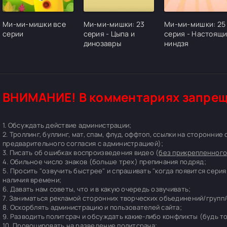
Ми-ми-мишки все
Ми-ми-мишки: 23
Ми-ми-мишки: 25
серии
серия - Цыпа и
серия - Настоящ
динозавры
ниндзя
ВНИМАНИЕ! В комментариях запрещ
1. Обсуждать действие администрации;
2. Троллинг, буллинг, мат, спам, флуд, оффтоп, ссылки на сторонние
предварительного согласия с администрацией);
3. Писать об ошибках воспроизведения видео (
без прикрепленного
4. Обильное число знаков (больше трех) препинания подряд;
5. Просить "озвучить быстрее" и спрашивать "когда появится серия
наличия времени;
6. Давать нам советы, что и в какую очередь озвучивать;
7. Заниматься рекламой сторонних творческих объединений/групп/
8. Оскорблять администрацию и пользователей сайта;
9. Разводить политсрач и обсуждать какие-либо конфликты (будь т
10. Провоцировать на разведение политсрача;