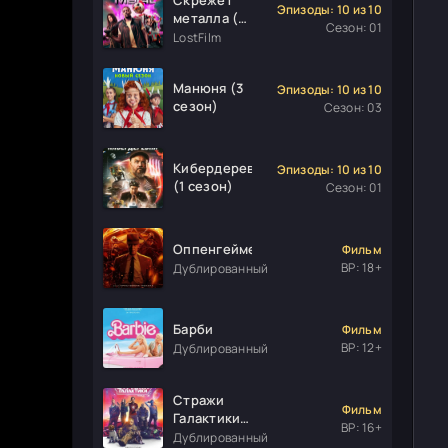
Эпизоды: 10 из 10
металла (1
Сезон: 01
сезон)
LostFilm
Манюня (3
Эпизоды: 10 из 10
сезон)
Сезон: 03
Кибердеревня
Эпизоды: 10 из 10
(1 сезон)
Сезон: 01
Оппенгеймер
Фильм
ВР: 18+
Дублированный
Барби
Фильм
ВР: 12+
Дублированный
Стражи
Фильм
Галактики.
ВР: 16+
Часть 3
Дублированный