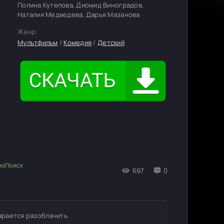
Полина Кутепова, Диомид Виноградов,
Наталия Медведева, Дарья Мазанова
Жанр:
Мультфильм
/
Комедия
/
Детский
697
0
арается разоблачить.