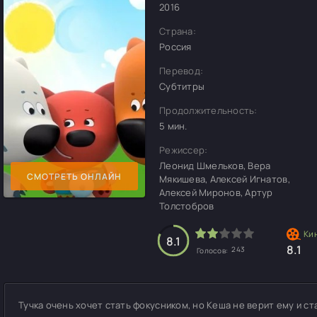
2016
Страна:
Россия
Перевод:
Субтитры
Продолжительность:
5 мин.
Режиссер:
Леонид Шмельков, Вера
СМОТРЕТЬ ОНЛАЙН
Мякишева, Алексей Игнатов,
Алексей Миронов, Артур
Толстобров
8.1
8.1
243
Голосов:
Тучка очень хочет стать фокусником, но Кеша не верит ему и ст