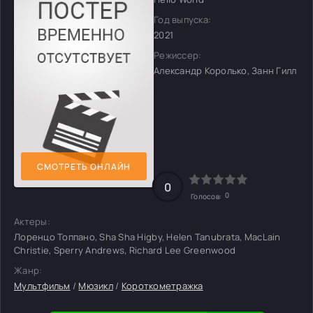
Год выпуска:
2021
Режиссер:
Александр Королько, Занн Гилл
СМОТРЕТЬ ОНЛАЙН
0
0
Голосов:
Актеры:
Лоренцо Топпано, Sha Sha Higby, Helen Tanubrata, MacLain
Christie, Sperry Andrews, Richard Lee Greenwood
Жанр:
Мультфильм
/
Мюзикл
/
Короткометражка