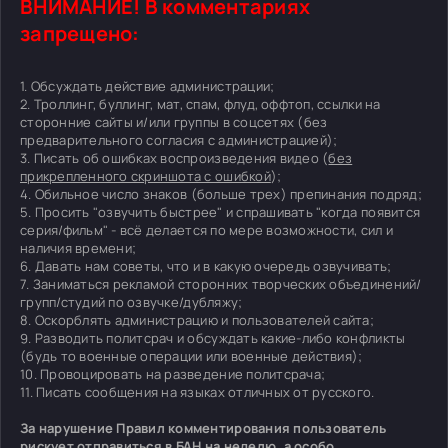
ВНИМАНИЕ! В комментариях
запрещено:
1. Обсуждать действие администрации;
2. Троллинг, буллинг, мат, спам, флуд, оффтоп, ссылки на
сторонние сайты и/или группы в соцсетях (без
предварительного согласия с администрацией);
3. Писать об ошибках воспроизведения видео (
без
прикрепленного скриншота с ошибкой
);
4. Обильное число знаков (больше трех) препинания подряд;
5. Просить "озвучить быстрее" и спрашивать "когда появится
серия/фильм" - всё делается по мере возможности, сил и
наличия времени;
6. Давать нам советы, что и в какую очередь озвучивать;
7. Заниматься рекламой сторонних творческих объединений/
групп/студий по озвучке/дубляжу;
8. Оскорблять администрацию и пользователей сайта;
9. Разводить политсрач и обсуждать какие-либо конфликты
(будь то военные операции или военные действия);
10. Провоцировать на разведение политсрача;
11. Писать сообщения на языках отличных от русского.
За нарушение Правил комментирования пользователь
рискует отправиться в БАН на неделю, а особо