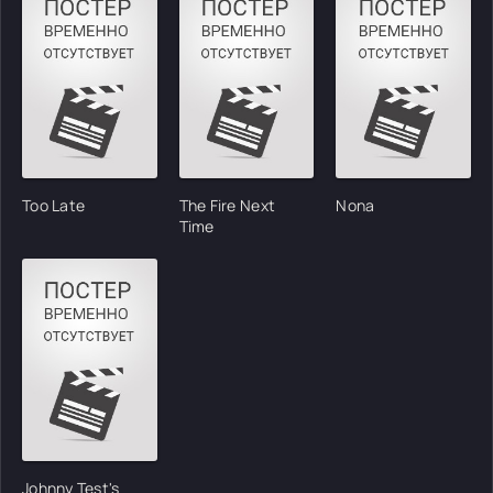
Too Late
The Fire Next
Nona
Time
Johnny Test's