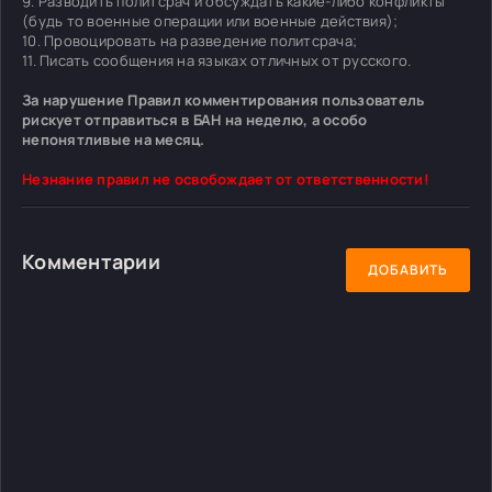
9. Разводить политсрач и обсуждать какие-либо конфликты
(будь то военные операции или военные действия);
10. Провоцировать на разведение политсрача;
11. Писать сообщения на языках отличных от русского.
За нарушение Правил комментирования пользователь
рискует отправиться в БАН на неделю, а особо
непонятливые на месяц.
Незнание правил не освобождает от ответственности!
Комментарии
ДОБАВИТЬ