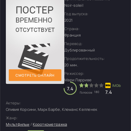
Noir-soleil
Год выпуска:
2021
Страна:
Франция
Перевод:
Дублированный
Продолжительность:
20 мин.
Режиссер:
СМОТРЕТЬ ОНЛАЙН
Мари Ларриве
7.4
7.4
180
Голосов:
Актеры:
Оливия Корсини, Марк Барбе, Клеманс Келленек
Жанр:
Мультфильм
/
Короткометражка