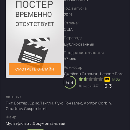
Год выпуска:
2021
Страна:
США
Перевод:
Дублированный
Продолжительность:
87 мин.
Режиссер:
СМОТРЕТЬ ОНЛАЙН
Джейсон Стэрман, Leanne Dare
6.3
6.3
327
Голосов:
Актеры:
Пит Доктер, Эрик Лэнгли, Луис Гонзалес, Aphton Corbin,
Courtney Casper Kent
Жанр:
Мультфильм
/
Документальный