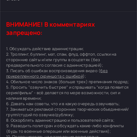
ВНИМАНИЕ! В комментариях
запрещено:
1. Обсуждать действие администрации;
2. Троллинг, буллинг, мат, спам, флуд, оффтоп, ссылки на
сторонние сайты и/или группы в соцсетях (без
предварительного согласия с администрацией);
3. Писать об ошибках воспроизведения видео (
без
прикрепленного скриншота с ошибкой
);
4. Обильное число знаков (больше трех) препинания подряд;
5. Просить "озвучить быстрее" и спрашивать "когда появится
серия/фильм" - всё делается по мере возможности, сил и
наличия времени;
6. Давать нам советы, что и в какую очередь озвучивать;
7. Заниматься рекламой сторонних творческих объединений/
групп/студий по озвучке/дубляжу;
8. Оскорблять администрацию и пользователей сайта;
9. Разводить политсрач и обсуждать какие-либо конфликты
(будь то военные операции или военные действия);
10. Провоцировать на разведение политсрача;