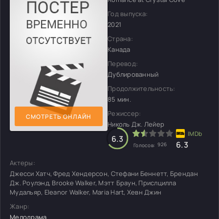
Год выпуска:
2021
Страна:
Канада
Перевод:
Дублированный
Продолжительность:
85 мин.
Режиссер:
СМОТРЕТЬ ОНЛАЙН
Николь Дж. Лейер
6.3
6.3
926
Голосов:
Актеры:
Джесси Хатч, Фред Хендерсон, Стефани Беннетт, Брендан
Дж. Роулэнд, Brooke Walker, Мэтт Браун, Прислцилла
Мудальяр, Eleanor Walker, Maria Hart, Хевн Джин
Жанр:
Мелодрама