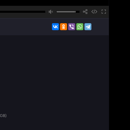
)
 GB)