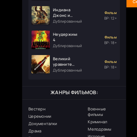
С
Индиана
Фильм
Джонс и
ВР: 12+
колесо
Дублированный
судьбы
Неудержимые
Фильм
4
ВР: 18+
Дублированный
Великий
Фильм
уравнитель
ВР: 18+
3
Дублированный
ЖАНРЫ ФИЛЬМОВ:
Вестерн
Военные
фильмы
Церемонии
Криминал
Документалки
Мелодрамы
Драма
История