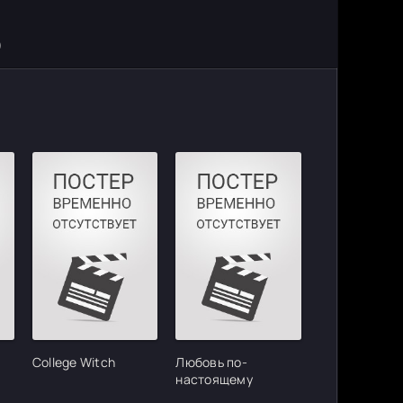
)
College Witch
Любовь по-
настоящему