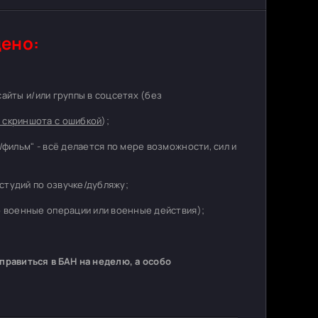
ено:
 сайты и/или группы в соцсетях (без
 скриншота с ошибкой
);
/фильм" - всё делается по мере возможности, сил и
студий по озвучке/дубляжу;
о военные операции или военные действия);
равиться в БАН на неделю, а особо