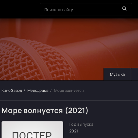
Музыка
Кино Завод
Мелодрама
Море волнуется
Море волнуется (2021)
Год выпуска:
2021