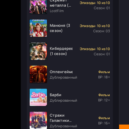
Эпизоды: 10 из 10
металла (1
Сезон: 01
сезон)
LostFilm
Манюня (3
Эпизоды: 10 из 10
сезон)
Сезон: 03
Кибердеревня
Эпизоды: 10 из 10
(1 сезон)
Сезон: 01
Оппенгеймер
Фильм
ВР: 18+
Дублированный
Барби
Фильм
ВР: 12+
Дублированный
Стражи
Фильм
Галактики.
ВР: 16+
Часть 3
Дублированный