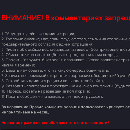
ВНИМАНИЕ! В комментариях запрещ
1. Обсуждать действие администрации;
2. Троллинг, буллинг, мат, спам, флуд, оффтоп, ссылки на сторонние
предварительного согласия с администрацией);
3. Писать об ошибках воспроизведения видео (
без прикрепленного
4. Обильное число знаков (больше трех) препинания подряд;
5. Просить "озвучить быстрее" и спрашивать "когда появится серия
наличия времени;
6. Давать нам советы, что и в какую очередь озвучивать;
7. Заниматься рекламой сторонних творческих объединений/групп/
8. Оскорблять администрацию и пользователей сайта;
9. Разводить политсрач и обсуждать какие-либо конфликты (будь т
10. Провоцировать на разведение политсрача;
11. Писать сообщения на языках отличных от русского.
За нарушение Правил комментирования пользователь рискует отп
непонятливые на месяц.
Незнание правил не освобождает от ответственности!