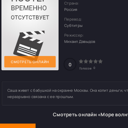
Страна:
Россия
Перевод:
Субтитры
Режиссер:
Михаил Давыдов
СМОТРЕТЬ ОНЛАЙН
0
0
Голосов:
Саша живет с бабушкой на окраине Москвы. Она копит деньги, ч
неразрывно связана с ее прошлым.
Смотреть онлайн «Море волн