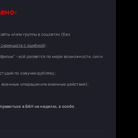
ено:
 сайты и/или группы в соцсетях (без
 скриншота с ошибкой
);
/фильм" - всё делается по мере возможности, сил и
студий по озвучке/дубляжу;
о военные операции или военные действия);
равиться в БАН на неделю, а особо