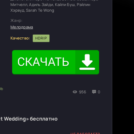
Митчелл, Адиль Зайди, Кайли Буш, Рэйлин
Хэрвуд, Sarah Te Wong
Жанр:
Мелодрама
Качество:
HDRIP
956
0
ct Wedding» бесплатно