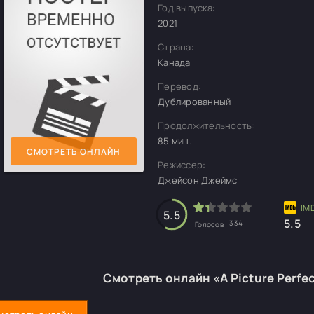
Год выпуска:
2021
Страна:
Канада
Перевод:
Дублированный
Продолжительность:
85 мин.
СМОТРЕТЬ ОНЛАЙН
Режиссер:
Джейсон Джеймс
5.5
5.5
334
Голосов:
Смотреть онлайн «A Picture Perfe