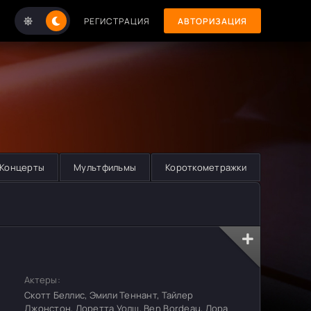
РЕГИСТРАЦИЯ
АВТОРИЗАЦИЯ
Концерты
Мультфильмы
Короткометражки
Актеры:
Скотт Беллис, Эмили Теннант, Тайлер
Джонстон, Лоретта Уолш, Ben Bordeau, Лора