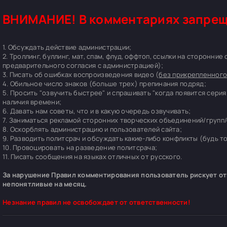
ВНИМАНИЕ! В комментариях запрещ
1. Обсуждать действие администрации;
2. Троллинг, буллинг, мат, спам, флуд, оффтоп, ссылки на сторонние
предварительного согласия с администрацией);
3. Писать об ошибках воспроизведения видео (
без прикрепленного
4. Обильное число знаков (больше трех) препинания подряд;
5. Просить "озвучить быстрее" и спрашивать "когда появится серия
наличия времени;
6. Давать нам советы, что и в какую очередь озвучивать;
7. Заниматься рекламой сторонних творческих объединений/групп/
8. Оскорблять администрацию и пользователей сайта;
9. Разводить политсрач и обсуждать какие-либо конфликты (будь т
10. Провоцировать на разведение политсрача;
11. Писать сообщения на языках отличных от русского.
За нарушение Правил комментирования пользователь рискует отп
непонятливые на месяц.
Незнание правил не освобождает от ответственности!