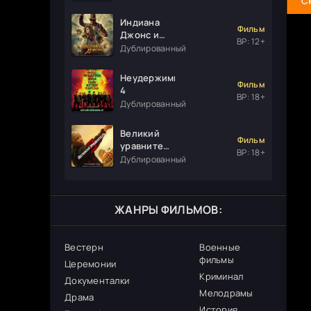
С
Индиана
Фильм
Джонс и
ВР: 12+
колесо
Дублированный
судьбы
Неудержимые
Фильм
4
ВР: 18+
Дублированный
Великий
Фильм
уравнитель
ВР: 18+
3
Дублированный
ЖАНРЫ ФИЛЬМОВ:
Вестерн
Военные
фильмы
Церемонии
Криминал
Документалки
Мелодрамы
Драма
История