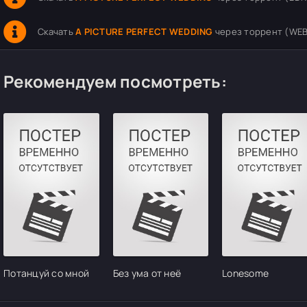
Скачать
A PICTURE PERFECT WEDDING
через торрент (WEB-
Рекомендуем посмотреть:
Потанцуй со мной
Без ума от неё
Lonesome