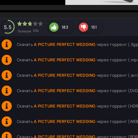
hd2160
hd1440
highres
hd1080
hd720
large
medium
small
tiny
5.5
183
151
334
Голосов:
Скачать
A PICTURE PERFECT WEDDING
через торрент (.3gp 
Скачать
A PICTURE PERFECT WEDDING
через торрент (.mp4
Скачать
A PICTURE PERFECT WEDDING
через торрент (.avi |
Скачать
A PICTURE PERFECT WEDDING
через торрент (DVDRi
Скачать
A PICTURE PERFECT WEDDING
через торрент (HDRi
Скачать
A PICTURE PERFECT WEDDING
через торрент (WEB-D
Скачать
A PICTURE PERFECT WEDDING
через торрент (BDRip